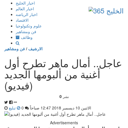
إذهب
اخبار الخليج
الى
اخبار العالم
المحتوى
اخبار الرياضه
الاقتصاد
علوم وتكنولوجيا
فن ومشاهير
وظائف
الارشيف
/
فن ومشاهير
عاجل.. أمال ماهر تطرح أول
أغنية من ألبومها الجديد
(فيديو)
0
نشر
الاثنين 10 ديسمبر 2018 12:47 صباحاً
0
تبليغ
Advertisements