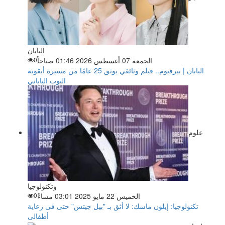
اليابان
الجمعة 07 أغسطس 2026 01:46 صباحاً
0
اليابان | بيرفيوم.. فيلم وثائقي يوثق 25 عامًا من مسيرة أيقونة
البوب الياباني
علوم
وتكنولوجيا
الخميس 22 مايو 2025 03:01 مساءً
0
تكنولوجيا: إيلون ماسك: لا أثق بـ "بيل جيتس" حتى فى رعاية
أطفالى