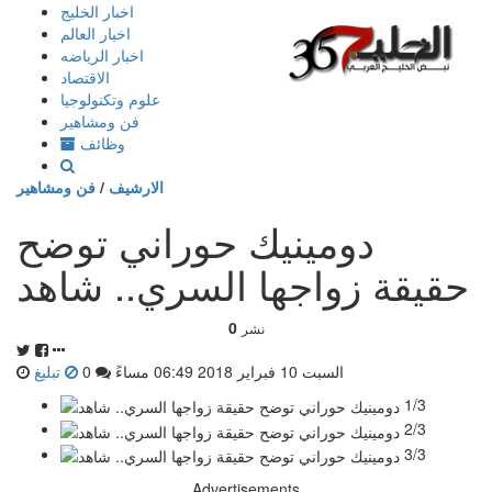
إذهب
اخبار الخليج
الى
اخبار العالم
المحتوى
اخبار الرياضه
الاقتصاد
علوم وتكنولوجيا
فن ومشاهير
وظائف
الارشيف
/
فن ومشاهير
دومينيك حوراني توضح
حقيقة زواجها السري.. شاهد
0
نشر
السبت 10 فبراير 2018 06:49 مساءً
0
تبليغ
1/3
2/3
3/3
Advertisements