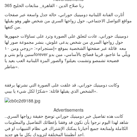
رنا صلاح الدين - القاهرة_ متابعات الخليج 365
أثارت الفنانة اللبنانية دومينيك حوراني، حالة جدل واسعة عبر صفحات
مواقع التواصل الاجتماعي، حول زواجها السري من شخص ظهر وهو يقبلها
من كتفها.
دومينيك حوراني، عادت لتعلق على الصورة وترد على تساؤلات جمهورها
حول زواجها السري من شخص يدعى علوش، بنشر مجموعة صور لها
معه قائلة عبر صفحتها الشخصية بموقع «إنستجرام»: «زوجي ومن ١٠
سنين وأبو بنتي وforever ويلّي ما عاجبو، قريبا فضائح بالأسامي، مين بدو
فضيحة تشمصو وتشمت بعيلتو؟ والصور المزة اللبنانية العب بعيد يا
شاطر».
وكانت دومينيك حوراني، قد علقت على الصورة التي نشرتها برفقة
الشخص الذي يقبلها قائلة: «شكرًا لكل شيء يا بيبي».
Advertisements
كانت هذه تفاصيل خبر دومينيك حوراني توضح حقيقة زواجها السري..
شاهد لهذا اليوم نرجوا بأن نكون قد وفقنا بإعطائك التفاصيل والمعلومات
الكاملة ولمتابعة جميع أخبارنا يمكنك الإشتراك في نظام التنبيهات او في
احد أنظمتنا المختلفة لتزويدك بكل ما هو جديد.