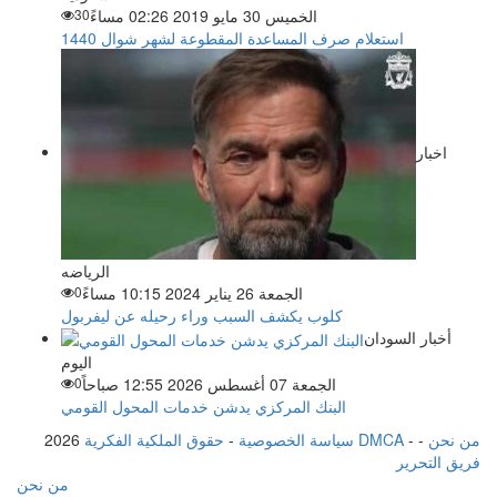
الخميس 30 مايو 2019 02:26 مساءً
30
استعلام صرف المساعدة المقطوعة لشهر شوال 1440
اخبار
الرياضه
الجمعة 26 يناير 2024 10:15 مساءً
0
كلوب يكشف السبب وراء رحيله عن ليفربول
أخبار السودان
اليوم
الجمعة 07 أغسطس 2026 12:55 صباحاً
0
البنك المركزي يدشن خدمات المحول القومي
من نحن
-
-
حقوق الملكية الفكرية DMCA
سياسة الخصوصية
-
2026
فريق التحرير
من نحن