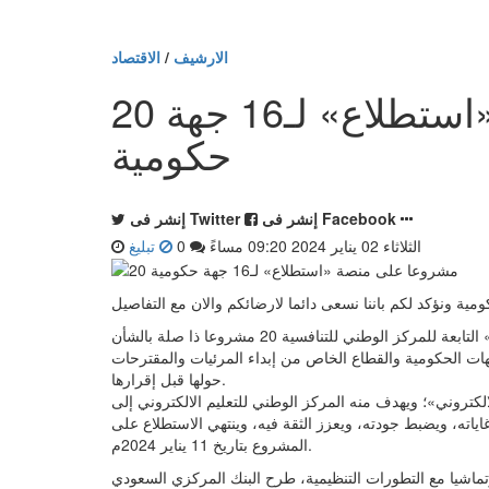
الارشيف
/
الاقتصاد
20 مشروعا على منصة «استطلاع» لـ16 جهة
حكومية
إنشر فى Facebook
إنشر فى Twitter
الثلاثاء 02 يناير 2024 09:20 مساءً
0
تبليغ
- بواسطة أيمن الوشواش - طرحت منصة «استطلاع» التابعة للمركز الوطني للتنافسية 20 مشروعا ذا صلة بالشأن
ة؛ لتمكين العموم والجهات الحكومية والقطاع الخاص من إبداء المرئيات والمقترحات
حولها قبل إقرارها.
كتروني»؛ ويهدف منه المركز الوطني للتعليم الالكتروني إلى
اياته، ويضبط جودته، ويعزز الثقة فيه، وينتهي الاستطلاع على
المشروع بتاريخ 11 يناير 2024م.
ماشيا مع التطورات التنظيمية، طرح البنك المركزي السعودي