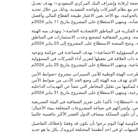
اضعة لرقابة وإشراف البنك المركزي السعودي»؛ بهدف تعديل
م مع نظام الشركات ولوائحه التنفيذية، وذلك من خلال تحديد
الحوكمة، مع الأخذ بعين الاعتبار طبيعة القطاع المالي وأفضل
الفكرية في المناطق الاقتصادية الخاصة»؛ وتهدف منه الهيئة
صة، وتعزيز الشفافية لتشجيع وجذب الاستثمارات في المناطق
ام المسؤولية الاجتماعية»؛ بهدف المساعدة في حوكمة وتوحيد
 ذات العلاقة في تفعيلها لتعزيز أداء الشركات في المسؤولية
 طرحت الهيئة الوطنية للأمن السيبراني مشروع «ضوابط الأمن
الذي تهدف منه الهيئة إلى وضع الحد الأدنى من ضوابط الأمن
تمكينها من تقليل المخاطر التي تنشأ عن التهديدات الداخلية
استطلاع»؛ تأكيدا على تعزيز الشفافية في البيئة التشريعية
اص، وإشراكهم في صياغة المشروعات المتعلقة ببيئة الأعمال؛
اصيل خبر 20 مشروعا على منصة «استطلاع» لـ16 جهة حكومية لهذا اليوم نرجوا بأن نكون قد وفقنا بإعطائك التفاصيل