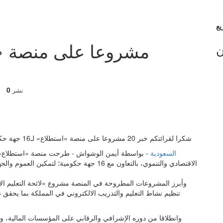
ن
0
نشر
شكرا لقرائتكم خبر 20 مشروعا على منصة «استطلاع» لـ16 جهة حكومية ونؤكد لكم باننا نسعى دائما لارضائكم والان مع التفاصيل
السعودية
الاقتصادي والتنموي، بالتعاون مع 16 جهة حكومي
وأبرز المشروعات المطروحة في المنصة مشروع «لائحة التعليم الال
تنظيم نشاط التعليم والتدريب الالكتروني في المملكة بما يحقق غ
وانطلاقا من دوره الإشرافي والرقابي على المؤسسات المالية، وت