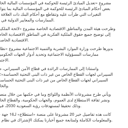
مشروع «تعديل المبادئ الرئيسة للحوكمة في المؤسسات المالية الخ
بعض أحكام المبادئ الرئيسة للحوكمة في المؤسسات المالية بما يتواء
التغيرات التي طرأت عليه وتتقاطع مع أحكام البنك ذات العلاقة ب
الممارسات والمعايير الدولية في شأنه، وينتهي الاستطلاع على المشروع بتاريخ 11 يناير 2024م.
وطرحت هيئة المدن والمناطق الاقتصادية الخاصة مشروع «لائحة الملكية 
إلى توضيح جميع حقوق الملكية الفكرية في المناطق الاقتصادية الخا
الاقتصادية الخاصة، وتتيح المنصة الاستطلاع على المشروع إلى 23 يناير 2024م.
بدورها طرحت وزارة الموارد البشرية والتنمية الاجتماعية مشروع «نظ
ممارسات المسؤولية الاجتماعية وتحديد أدوار الجهات الحكومية
الاجتماعية، وينتهي الاستطلاع على المشروع بتاريخ 25 يناير 2024م.
واستنادا إلى الممارسات الرائدة في قطاع الأمن السيبراني،
السيبراني لجهات القطاع الخاص من غير ذات البنى التحتية الحساسة»؛ 
السيبراني لجهات القطاع الخاص من غير ذات البنى التحتية الحساسة ل
والخارجية، وينتهي الاستطلاع على المشروع بتاريخ 31 يناير 2024م.
ويأتي طرح مشروعات الأنظمة واللوائح وما في حكمها من خلال منصة «
ونشر ثقافة الاستطلاع لدى العموم، والجهات الحكومية، والقطاع الخ
وذلك تحقيقا لمستهدفات رؤية السعودية 2030، في أن تكون المملكة بمصاف الدول العشر الأكثر تنافسية عالميا.
كانت هذه تف
والمعلومات الكاملة ولمتابعة جميع أخبارنا يمكنك الإشتراك في نظام التنبيهات او في احد أنظمتنا المختلفة لتزويدك بكل ما هو جديد.