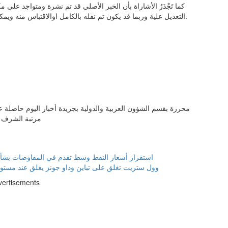
كما تَجْدَرُ الأشاراة بأن الخبر الأصلي قد تم نشرة ومتواجد على
التعديل علية وربما قد يكون تم نقله بالكامل اوالاقتباس منه ويمكنك قراءة ومتابعة مستجدادت هذا الخبر من مصدره الاساسي.
محررة بقسم الشؤون العربية والدولية بجريدة أخبار اليوم حاصلة ع
مرتبة الشرف و
استقرار أسعار النفط وسط تقدم في المفاوضات بش
وول ستريت تغلق على تباين وداو جونز يغلق عند مستو
vertisements