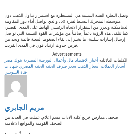
وتظل النظرة الفنية السلبية هي المسيطرة مع استمرار تداول الذهب دون
متوسطه المتحرك البسيط لفترة 50، والذي يواصل أداء دور المقاومة
الديناميكية ويعزز من استقرار الاتجاه الرئيسي الهابط على المدى القصير،
كما تتلقى هذه الرؤية دعماً إضافياً من مؤشرات القوة النسبية التي تواصل
إرسال إشارات سلبية، ما يشير إلى بقاء الضغوط البيعية قائمة ويحد من
فرص حدوث ارتداد قوي في المدى القريب.
Advertisements
الكلمات الدلائليه
أخبار الاقتصاد
مال وأعمال
البورصة المصرية
بنوك مصر
أسعار العملات
أسعار الذهب
سعر صرف الجنيه
الجنيه المصري
شهادات
قناة السويس
مريم الجابري
صحفى ممارس خريج كلية الاداب قسم اعلام, عملت في العديد من
الصحف القومية والمواقع الاعلامية