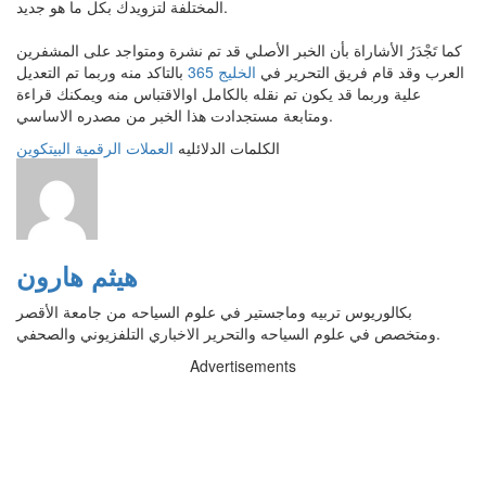
المختلفة لتزويدك بكل ما هو جديد.
كما تَجْدَرُ الأشاراة بأن الخبر الأصلي قد تم نشرة ومتواجد على المشفرين
العرب وقد قام فريق التحرير في
الخليج 365
بالتاكد منه وربما تم التعديل
علية وربما قد يكون تم نقله بالكامل اوالاقتباس منه ويمكنك قراءة
ومتابعة مستجدادت هذا الخبر من مصدره الاساسي.
الكلمات الدلائليه
العملات الرقمية
البيتكوين
هيثم هارون
بكالوريوس تربيه وماجستير في علوم السياحه من جامعة الأقصر
ومتخصص في علوم السياحه والتحرير الاخباري التلفزيوني والصحفي.
Advertisements