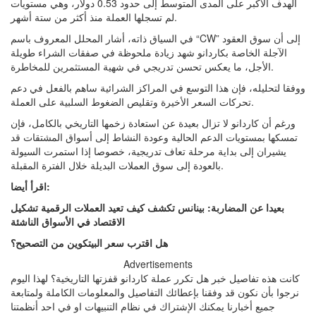
الهدف الأكبر على المدى المتوسط إلى حدود 0.53 دولار، وهي مستويات
لم تسجلها العملة منذ أكثر من ستة أشهر.
في السياق ذاته، أشار المحلل المعروف باسم “CW” إلى أن سوق العقود
الآجلة الخاصة بكاردانو شهد زيادة ملحوظة في صفقات الشراء طويلة
الأجل، ما يعكس تحسن تدريجي في شهية المستثمرين للمخاطرة.
ووفقا لتحليله، فإن هذا التوسع في المراكز الشرائية ساهم بالفعل في دعم
تحركات السعر الأخيرة وتقليص الضغوط السلبية على العملة.
ورغم أن كاردانو لا تزال بعيدة عن استعادة زخمها التاريخي بالكامل، فإن
تمسكها بمستويات الدعم الحالية وعودة النشاط إلى أسواق المشتقات قد
يشيران إلى بداية مرحلة تعاف تدريجية، خصوصا إذا استمرت السيولة
بالعودة إلى سوق العملات البديلة خلال الفترة المقبلة.
اقرأ أيضا:
بعيدا عن المضاربة: بينانس تكشف كيف تعيد العملات الرقمية تشكيل
الاقتصاد في الأسواق الناشئة
هل اقترب سعر البيتكوين من التصحيح؟
Advertisements
كانت هذه تفاصيل خبر هل تكرر عملة كاردانو قفزتها التاريخية؟ لهذا اليوم
نرجوا بأن نكون قد وفقنا بإعطائك التفاصيل والمعلومات الكاملة ولمتابعة
جميع أخبارنا يمكنك الإشتراك في نظام التنبيهات او في احد أنظمتنا