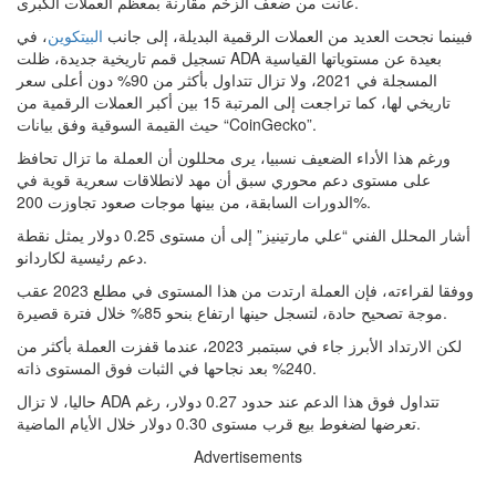
عانت من ضعف الزخم مقارنة بمعظم العملات الكبرى.
فبينما نجحت العديد من العملات الرقمية البديلة، إلى جانب
البيتكوين
، في
تسجيل قمم تاريخية جديدة، ظلت ADA بعيدة عن مستوياتها القياسية
المسجلة في 2021، ولا تزال تتداول بأكثر من 90% دون أعلى سعر
تاريخي لها، كما تراجعت إلى المرتبة 15 بين أكبر العملات الرقمية من
حيث القيمة السوقية وفق بيانات “CoinGecko”.
ورغم هذا الأداء الضعيف نسبيا، يرى محللون أن العملة ما تزال تحافظ
على مستوى دعم محوري سبق أن مهد لانطلاقات سعرية قوية في
الدورات السابقة، من بينها موجات صعود تجاوزت 200%.
أشار المحلل الفني “علي مارتينيز” إلى أن مستوى 0.25 دولار يمثل نقطة
دعم رئيسية لكاردانو.
ووفقا لقراءته، فإن العملة ارتدت من هذا المستوى في مطلع 2023 عقب
موجة تصحيح حادة، لتسجل حينها ارتفاع بنحو 85% خلال فترة قصيرة.
لكن الارتداد الأبرز جاء في سبتمبر 2023، عندما قفزت العملة بأكثر من
240% بعد نجاحها في الثبات فوق المستوى ذاته.
حاليا، لا تزال ADA تتداول فوق هذا الدعم عند حدود 0.27 دولار، رغم
تعرضها لضغوط بيع قرب مستوى 0.30 دولار خلال الأيام الماضية.
Advertisements