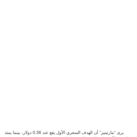
يرى “مارتينيز” أن الهدف السعري الأول يقع عند 0.36 دولار، بينما يمتد