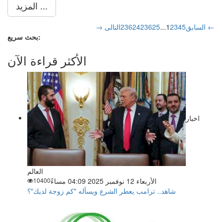
المزيد ...
التالى ←
→ السابق
5
4
3
2
1
...
23625
23624
بحث سريع:
الأكثر قراءة الآن
اخبار
العالم
الأربعاء 12 نوفمبر 2025 04:09 مساءً
10400
شاهد.. ترامب يعطر الشرع ويسأله "كم زوجة لديك"؟