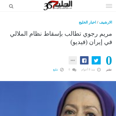
إذهب
الى
المحتوى
الارشيف
/
اخبار الخليج
اخبار الخليج
مريم رجوي تطالب بإسقاط نظام الملالي
اخبار العالم
في إيران (فيديو)
اخبار الرياضه
0
الاقتصاد
علوم وتكنولوجيا
نشر
منذ 8 أعوام
0
تبليغ
فن ومشاهير
وظائف