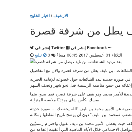
الارشيف
/
اخبار الخليج
ايف يطل من شرفة قصرة
إنشر فى Facebook
إنشر فى Twitter
الثلاثاء 01 أغسطس 2017 06:45 مساءً
0
تبليغ
 الشائعات.. بن نايف يطل من شرفة قصرة والان مع التفاصيل
ء، في صورة جديدة تبدد الشائعات حول خضوعه للإقامة الجبرية
يدة للأمير محمد وهو يقف على شرفة قصره فيما يبدو، بينما
يمسك بكأس شاي مرتديًا ملابسه المنزلية.
حصرية عن الأمير محمد بن نايف “الله يحفظك … صورة حديثة
ملكة، حيث يحظى الأمير محمد بن نايف بقبول واحترام رسميْين
تواصل الاجتماعي خلال الأيام الماضية التي أعقبت إعفاءه من