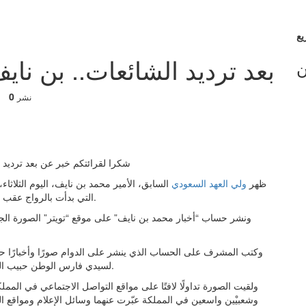
بعد ترديد الشائعات.. بن ن
ن
0
نشر
شكرا لقرائتكم خبر عن بعد ترديد
ظهر
ولي العهد السعودي
السابق، الأمير محمد بن نايف، اليوم الثلاثا
التي بدأت بالرواج عقب إعفائه من جميع مناصبه الرسمية قبل نحو شهر ونصف الشهر.
ونشر حساب “أخبار محمد بن نايف” على موقع “تويتر” الصورة الجد
وكتب المشرف على الحساب الذي ينشر على الدوام صورًا وأخبارًا 
لسيدي فارس الوطن حبيب الشعب #محمد_بن_نايف” دون أن يوضح تاريخ التقاطها ومكانه.
ولقيت الصورة تداولًا لافتًا على مواقع التواصل الاجتماعي في الم
وشعبيْين واسعين في المملكة عبّرت عنهما وسائل الإعلام ومواقع ال