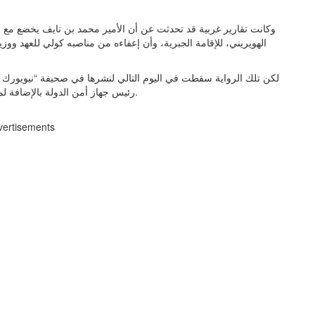
وكانت تقارير غربية قد تحدثت عن أن الأمير محمد بن نايف يخضع مع أح
الهويريني، للإقامة الجبرية، وأن إعفاءه من مناصبه كولي للعهد وو
لكن تلك الرواية سقطت في اليوم التالي لنشرها في صحيفة “نيويورك 
رئيس جهاز أمن الدولة بالإضافة لمنصبه الذي كان يشغله في وزارة الداخلية، وهو مدير المباحث.
vertisements