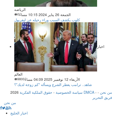
الرياضه
الجمعة 26 يناير 2024 10:15 مساءً
0
كلوب يكشف السبب وراء رحيله عن ليفربول
اخبار
العالم
الأربعاء 12 نوفمبر 2025 04:09 مساءً
9800
شاهد.. ترامب يعطر الشرع ويسأله "كم زوجة لديك"؟
من نحن
-
-
حقوق الملكية الفكرية DMCA
سياسة الخصوصية
-
2026
فريق التحرير
من نحن
اخبار الخليج