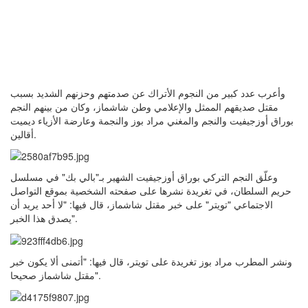
وأعرب عدد كبير من النجوم الأتراك عن صدمتهم وحزنهم الشديد بسبب
مقتل صديقهم الممثل والإعلامي وطن شاشماز، وكان من بينهم النجم
بوراق أوزجيفيت والنجم والمغني مراد بوز والنجمة وعارضة الأزياء ديميت
أقالين.
وعلّق النجم التركي بوراق أوزجيفيت الشهير بـ"بالي بك" في مسلسل
حريم السلطان، في تغريدة نشرها على صفحته الشخصية بموقع التواصل
الاجتماعي "تويتر" على خبر مقتل شاشماز، قال فيها: "لا أحد يريد أن
يصدق هذا الخبر".
ونشر المطرب مراد بوز تغريدة على تويتر، قال فيها: "أتمنى ألا يكون خبر
مقتل شاشماز صحيحا".