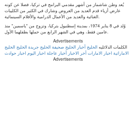
يُعد وطن شاشماز من أشهر مقدمي البرامج في تركيا، فضلا عن كونه
عارض أزياء قدم العديد من العروض وشارك في الكثير من الكليبات
الغنائية والعديد من الأعمال الدرامية والأفلام السينمائية.
وُلد في 8 يناير 1974، بمدينة إسطنبول بتركيا، وتزوج من "ياسمين" منذ
عامين فقط، وهي في الشهر الرابع من حملها بطفلهما الأول.
Advertisements
الكلمات الدلائليه
الخليج
أخبار الخليج
صحيفة الخليج
جريدة الخليج
الخليج
الاماراتية
اخبار الامارات
أخر الاخبار
أخبار عاجلة
اخبار اليوم
اخبار حوادث
Advertisements