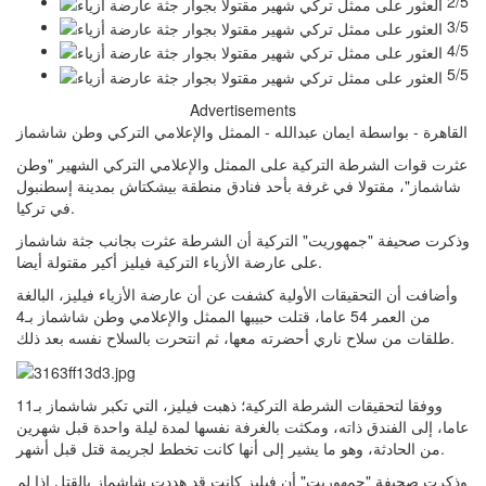
2/5
3/5
4/5
5/5
Advertisements
القاهرة - بواسطة ايمان عبدالله - الممثل والإعلامي التركي وطن شاشماز
عثرت قوات الشرطة التركية على الممثل والإعلامي التركي الشهير "وطن
شاشماز"، مقتولا في غرفة بأحد فنادق منطقة بيشكتاش بمدينة إسطنبول
في تركيا.
وذكرت صحيفة "جمهوريت" التركية أن الشرطة عثرت بجانب جثة شاشماز
على عارضة الأزياء التركية فيليز أكير مقتولة أيضا.
وأضافت أن التحقيقات الأولية كشفت عن أن عارضة الأزياء فيليز، البالغة
من العمر 54 عاما، قتلت حبيبها الممثل والإعلامي وطن شاشماز بـ4
طلقات من سلاح ناري أحضرته معها، ثم انتحرت بالسلاح نفسه بعد ذلك.
ووفقا لتحقيقات الشرطة التركية؛ ذهبت فيليز، التي تكبر شاشماز بـ11
عاما، إلى الفندق ذاته، ومكثت بالغرفة نفسها لمدة ليلة واحدة قبل شهرين
من الحادثة، وهو ما يشير إلى أنها كانت تخطط لجريمة قتل قبل أشهر.
وذكرت صحيفة "جمهوريت" أن فيليز كانت قد هددت شاشماز بالقتل إذا لم