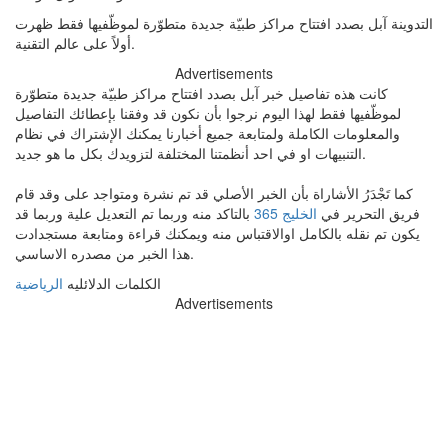
التدوينة آبل بصدد افتتاح مراكز طبيّة جديدة متطوّرة لموظّفيها فقط ظهرت
أولاً على عالم التقنية.
Advertisements
كانت هذه تفاصيل خبر آبل بصدد افتتاح مراكز طبيّة جديدة متطوّرة
لموظّفيها فقط لهذا اليوم نرجوا بأن نكون قد وفقنا بإعطائك التفاصيل
والمعلومات الكاملة ولمتابعة جميع أخبارنا يمكنك الإشتراك في نظام
التنبيهات او في احد أنظمتنا المختلفة لتزويدك بكل ما هو جديد.
كما تَجْدَرُ الأشاراة بأن الخبر الأصلي قد تم نشرة ومتواجد على وقد قام
فريق التحرير في
الخليج 365
بالتاكد منه وربما تم التعديل علية وربما قد
يكون تم نقله بالكامل اوالاقتباس منه ويمكنك قراءة ومتابعة مستجدادت
هذا الخبر من مصدره الاساسي.
الكلمات الدلائليه
الرياضية
Advertisements