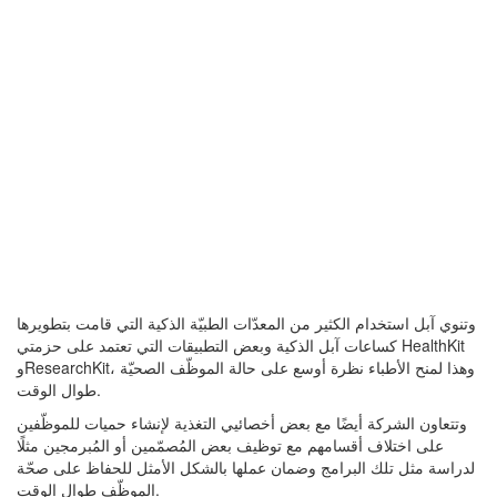
وتنوي آبل استخدام الكثير من المعدّات الطبيّة الذكية التي قامت بتطويرها
كساعات آبل الذكية وبعض التطبيقات التي تعتمد على حزمتي HealthKit
وResearchKit، وهذا لمنح الأطباء نظرة أوسع على حالة الموظّف الصحيّة
طوال الوقت.
وتتعاون الشركة أيضًا مع بعض أخصائيي التغذية لإنشاء حميات للموظّفين
على اختلاف أقسامهم مع توظيف بعض المُصمّمين أو المُبرمجين مثلًا
لدراسة مثل تلك البرامج وضمان عملها بالشكل الأمثل للحفاظ على صحّة
الموظّف طوال الوقت.