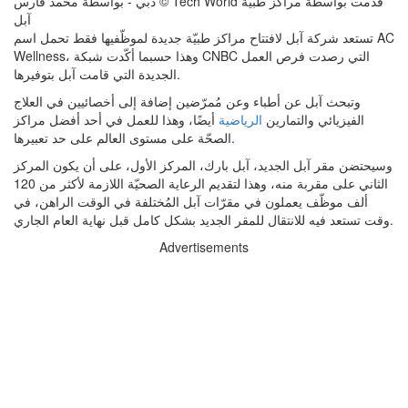
دبي - بواسطة محمد فارس © Tech World قدمت بواسطة
مراكز طبيّة
آبل
تستعد شركة آبل لافتتاح مراكز طبيّة جديدة لموظّفيها فقط تحمل اسم AC
Wellness، وهذا حسبما أكّدت شبكة CNBC التي رصدت فرص العمل
الجديدة التي قامت آبل بتوفيرها.
وتبحث آبل عن أطباء وعن مُمرّضين إضافة إلى أخصائيين في العلاج
الفيزيائي والتمارين
الرياضية
أيضًا، وهذا للعمل في أحد أفضل مراكز
الصحّة على مستوى العالم على حد تعبيرها.
وسيحتضن مقر آبل الجديد، آبل بارك، المركز الأول، على أن يكون المركز
الثاني على مقربة منه، وهذا لتقديم الرعاية الصحيّة اللازمة لأكثر من 120
ألف موظّف يعملون في مقرّات آبل المُختلفة في الوقت الراهن، في
وقت تستعد فيه للانتقال للمقر الجديد بشكل كامل قبل نهاية العام الجاري.
Advertisements