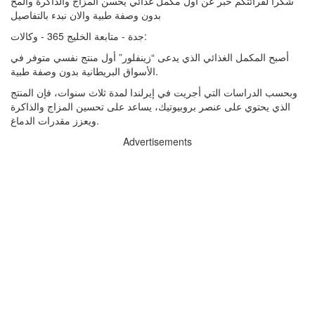
شكرا لقرائتكم خبر عن أول مكمل غذائي يحسن المزاج والذاكرة والمخ
بدون وصفة طبية والان نبدء بالتفاصيل
جدة - متابعة الخليج 365 - وكالات:
أصبح المكمل الغذائي الذي يدعى “زينفلور” أول منتج نفسي متوفر في
الأسواق البريطانية بدون وصفة طبية.
وبحسب الدراسات التي أجريت في إيرلندا لمدة ثلاث سنوات، فإن المنتج
الذي يحتوي على عنصر بروبيوتيك، يساعد على تحسين المزاج والذاكرة
ويعزز مقدرات الدماغ.
Advertisements