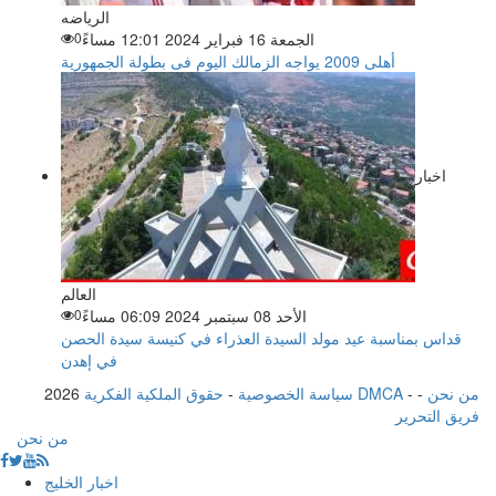
الرياضه
الجمعة 16 فبراير 2024 12:01 مساءً
0
أهلى 2009 يواجه الزمالك اليوم فى بطولة الجمهورية
اخبار
العالم
الأحد 08 سبتمبر 2024 06:09 مساءً
0
قداس بمناسبة عيد مولد السيدة العذراء في كنيسة سيدة الحصن
في إهدن
من نحن
-
-
حقوق الملكية الفكرية DMCA
سياسة الخصوصية
-
2026
فريق التحرير
من نحن
اخبار الخليج