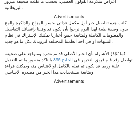
أعراض متلازمة القولون العصبي، بحسب ما نقلت صحيفة ميرور
البريطانية.
Advertisements
كانت هذه تفاصيل خبر أول مكمل غذائي يحسن المزاج والذاكرة والمخ
بدون وصفة طبية لهذا اليوم نرجوا بأن نكون قد وفقنا بإعطائك التفاصيل
والمعلومات الكاملة ولمتابعة جميع أخبارنا يمكنك الإشتراك في نظام
التنبيهات او في احد أنظمتنا المختلفة لتزويدك بكل ما هو جديد.
كما تَجْدَرُ الأشاراة بأن الخبر الأصلي قد تم نشرة ومتواجد على صحيفة
تواصل وقد قام فريق التحرير في
الخليج 365
بالتاكد منه وربما تم التعديل
علية وربما قد يكون تم نقله بالكامل اوالاقتباس منه ويمكنك قراءة
ومتابعة مستجدادت هذا الخبر من مصدره الاساسي.
Advertisements