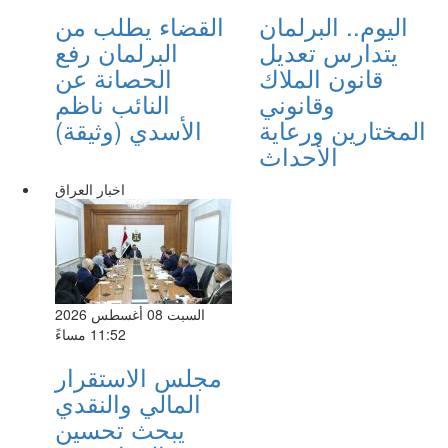
اليوم.. البرلمان
القضاء يطلب من
يتدارس تعديل
البرلمان رفع
قانون الملاك
الحصانة عن
وقانوني
النائب ناظم
المختارين ورعاية
الأسدي (وثيقة)
الأحداث
اخبار العراق
السبت 08 أغسطس 2026
11:52 مساءً
مجلس الاستقرار
المالي والنقدي
يبحث تحسين