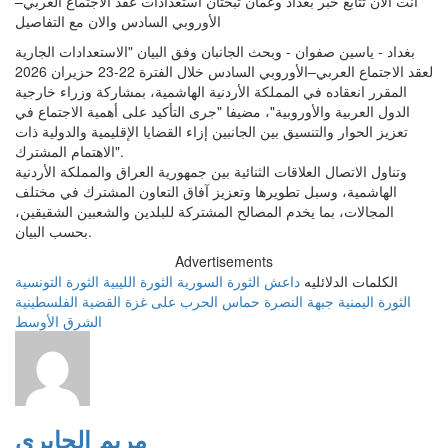
انت الان تتابع خبر بغداد وعمان تبحثان استعدادات عقد الاجتماع العربي–
الأوروبي السادس والان مع التفاصيل
بغداد - ياسين صفوان - وبحث الجانبان وفق البيان "الاستعدادات الجارية
لعقد الاجتماع العربي–الأوروبي السادس خلال الفترة 22-23 حزيران 2026
المقرر انعقاده في المملكة الأردنية الهاشمية، بمشاركة وزراء خارجية
الدول العربية والأوروبية"، مضيفا "جرى التأكيد على أهمية الاجتماع في
تعزيز الحوار والتنسيق بين الجانبين إزاء القضايا الإقليمية والدولية ذات
الاهتمام المشترك".
وتناول الاتصال العلاقات الثنائية بين جمهورية العراق والمملكة الأردنية
الهاشمية، وسبل تطويرها وتعزيز آفاق التعاون المشترك في مختلف
المجالات، بما يخدم المصالح المشتركة للبلدين والشعبين الشقيقين،
بحسب البيان.
Advertisements
الكلمات الدلائليه
داعش
الثورة السورية
الثورة الليبية
الثورة التونسية
الثورة اليمنية
جبهة النصرة
حماس
الحرب على غزة
القضية الفلسطينية
الشرق الأوسط
مريم الجابري