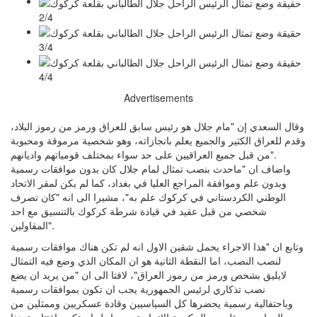
2/4
3/4
4/4
Advertisements
وقال السعدي إن "مام جلال هو رئيس سابق للعراق ورمز من رموز البلاد،
وقدم للعراق الكثير والجميع يعلم بانجازاته، وهو شخصية مرموقة ومحبوبة
من قبل جميع العراقيين على حد سواء بمختلف قومياتهم واديانهم".
واضاف ان "ماحدث بنصب تمثال لمام جلال كان بدون موافقات رسمية
وبدون علم وموافقة المراجع العليا في بغداد، كما لم يكن لمقر الاتحاد
الوطني الكردستاني في كركوك علم به"، مشيرا الى انه "كان تصرف
شخصي من قبل عقيد في قيادة شرطة كركوك بالتنسيق مع احد
المقاولين".
وتابع ان "هذا الاجراء يحمل شقين الاول انه لم تكن هناك موافقات رسمية
لنصب النصب، اما النقطة الثانية هو ان المكان الذي وضع فيه التمثال
لايليق بشخص ورمز من رموز العراق"، لافتا الى ان "من يريد ان يضع
نصب تذكاري لرئيس الجمهورية يجب ان تكون بموافقات رسمية
وباحتفالية رسمية يحضرها كل السياسيين وقادة عسكريين وممثلين من