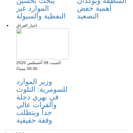
أهمية خفض
الموارد غير
التصعيد
النفطية والسيولة
اخبار العراق
السبت 08 أغسطس 2026
08:36 مساءً
وزير الموارد
للسومرية: التلوث
في نهري دجلة
والفرات عالي
جداً ويتطلب
وقفة حقيقية
بحث سريع: