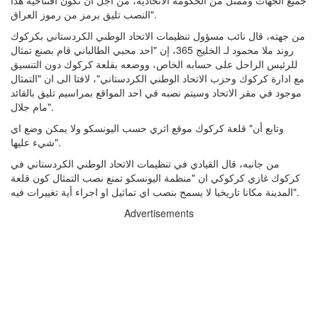
جميع الجهات وممثل من الحكومة الاتحادية، من اجل ان تكون افتتاحية هذا
النصب تليق برمز من رموز العراق".
من جهته، قال نائب مسؤول تنظيمات الاتحاد الوطني الكردستاني بكركوك
روند ملا محمود لـ الخليج 365، إن "احد محبي الطالباني قام بصنع تمثال
للرئيس الراحل على حسابه الخاص، ووضعه بقلعة كركوك دون التنسيق
مع ادارة كركوك وحزب الاتحاد الوطني الكردستاني"، لافتا الى ان "التمثال
موجود في مقر الاتحاد وسيتم نصبه في احد المواقع بمراسيم تليق بالقائد
مام جلال".
وتابع أن" قلعة كركوك موقع اثري حسب اليونسكو ولا يمكن وضع اي
شيء عليها".
من جانبه، قال القيادي في تنظيمات الاتحاد الوطني الكردستاني في
كركوك غازي كركوكي ان "منظمة اليونسكو تمنع نصب التمثال كون قلعة
المدينة مكانا تاريخيا لا يسمح بنصب اي تماثيل او اجراء أية تغييرات فيه".
Advertisements