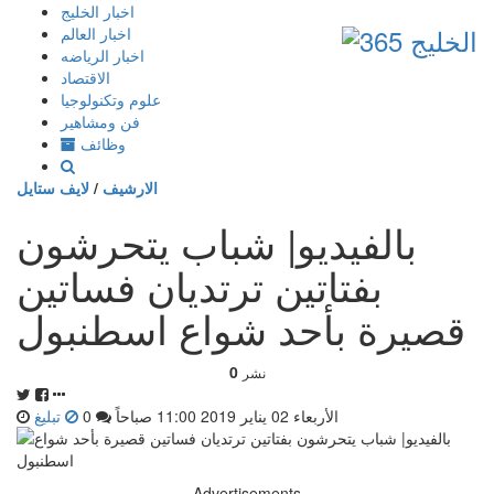
إذهب
اخبار الخليج
الى
اخبار العالم
المحتوى
اخبار الرياضه
الاقتصاد
علوم وتكنولوجيا
فن ومشاهير
وظائف
الارشيف
/
لايف ستايل
بالفيديو| شباب يتحرشون
بفتاتين ترتديان فساتين
قصيرة بأحد شواع اسطنبول
0
نشر
الأربعاء 02 يناير 2019 11:00 صباحاً
0
تبليغ
Advertisements