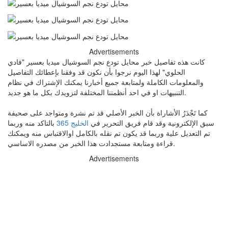
Advertisements
كانت هذه تفاصيل خبر محايل تودع نجم السوشيال ميديا بعسير "فادي
الحلوي" لهذا اليوم نرجوا بأن نكون قد وفقنا بإعطائك التفاصيل
والمعلومات الكاملة ولمتابعة جميع أخبارنا يمكنك الإشتراك في نظام
التنبيهات او في احد أنظمتنا المختلفة لتزويدك بكل ما هو جديد.
كما تَجْدَرُ الأشاراة بأن الخبر الأصلي قد تم نشرة ومتواجد على صحيفة
سبق اﻹلكترونية وقد قام فريق التحرير في
الخليج 365
بالتاكد منه وربما
تم التعديل علية وربما قد يكون تم نقله بالكامل اوالاقتباس منه ويمكنك
قراءة ومتابعة مستجدادت هذا الخبر من مصدره الاساسي.
Advertisements