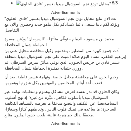
5/5
Advertisements
انت الان تتابع محايل تودع نجم السوشيال ميديا بعسير "فادي الحلوي"
ونؤكد لكم باننا نسعى دائما لامدادكم بكل ماهو جديد وحصري والان مع
التفاصيل
محمد بن مسعود - الدمام - توفِّي متأثرًا بـ"السرطان" ودُفن بمقبرة
الحماطة شمال المحافظة
أدت جموع كبيرة من المصلين، يتقدمهم وكيل محافظة محايل علي بن
إبراهيم الفلقي، مساء اليوم صلاة الميت على نجم السوشيال ميديا بمنطقة
عسير فادي بن حريش الحلوي، الذي توفي متأثرًا بمرض السرطان، ثم
ووري جثمانه بمقبرة الحماطة شمال المحافظة.
وخيم الحزن على محافظة محايل خاصة، وتهامة عسير قاطبة، بعد أن
فقدت أحد أبنائها المخلصين والمهتمين بكل شؤونها وهمومها.
وكان الحلوي قد نذر نفسه لعرض مشاكل وهموم ومتطلبات تهامة عبر
السوشيال ميديا بأسلوب فكاهي، ميَّزه عن غيره؛ إذ نهج أسلوب
البساطةبعيدًا عن التكلف والتصنع مدعمًا ما يعرضه بالمشاهد الفكاهية
الساخرة؛ ما ساعده في تملك قلوب الناس، وتعاطفهم كبارًا وصغارًا،
محققًا بذلك جماهيرية عالية، بلغت حدود المليون متابع.
Advertisements