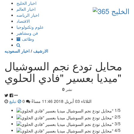
إذهب
اخبار الخليج
الى
اخبار العالم
المحتوى
اخبار الرياضه
الاقتصاد
علوم وتكنولوجيا
فن ومشاهير
وظائف
الارشيف
/
اخبار السعوديه
محايل تودع نجم السوشيال
ميديا بعسير "فادي الحلوي"
0
نشر
الثلاثاء 03 أبريل 2018 11:46 مساءً
0
تبليغ
1/5
2/5
3/5
4/5