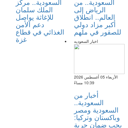
السعودية.. من
السعودية.. مركز
الرياض إلى
الملك سلمان
العالم.. انطلاق
للإغاثة يواصل
أكبر مزاد دولي
دعم الأمن
للصقور في ملهم
الغذائي في قطاع
غزة
اخبار السعوديه
الأربعاء 05 أغسطس 2026
10:39 مساءً
أخبار من
السعودية..
السعودية ومصر
وباكستان وتركيا:
يجب ضمان حرية