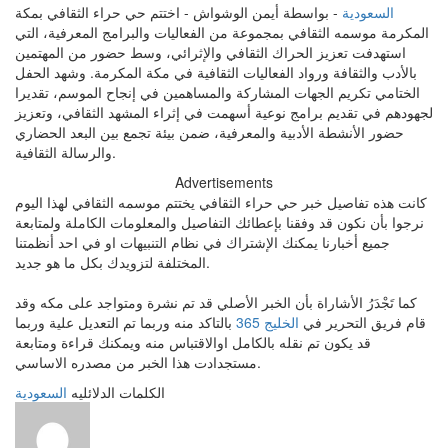
السعودية
- بواسطة أيمن الوشواش - اختتم حي حراء الثقافي بمكة
المكرمة موسمه الثقافي بمجموعة من الفعاليات والبرامج المعرفية، التي
استهدفت تعزيز الحراك الثقافي والإثرائي، وسط حضور من المهتمين
بالأدب والثقافة ورواد الفعاليات الثقافية في مكة المكرمة. وشهد الحفل
الختامي تكريم الجهات المشاركة والمساهمين في إنجاح الموسم، تقديرا
لجهودهم في تقديم برامج نوعية أسهمت في إثراء المشهد الثقافي، وتعزيز
حضور الأنشطة الأدبية والمعرفية، ضمن بيئة تجمع بين البعد الحضاري
والرسالة الثقافية.
Advertisements
كانت هذه تفاصيل خبر حي حراء الثقافي يختتم موسمه الثقافي لهذا اليوم
نرجوا بأن نكون قد وفقنا بإعطائك التفاصيل والمعلومات الكاملة ولمتابعة
جميع أخبارنا يمكنك الإشتراك في نظام التنبيهات او في احد أنظمتنا
المختلفة لتزويدك بكل ما هو جديد.
كما تَجْدَرُ الأشاراة بأن الخبر الأصلي قد تم نشرة ومتواجد على مكه وقد
قام فريق التحرير في
الخليج 365
بالتاكد منه وربما تم التعديل علية وربما
قد يكون تم نقله بالكامل اوالاقتباس منه ويمكنك قراءة ومتابعة
مستجدادت هذا الخبر من مصدره الاساسي.
الكلمات الدلائليه
السعودية