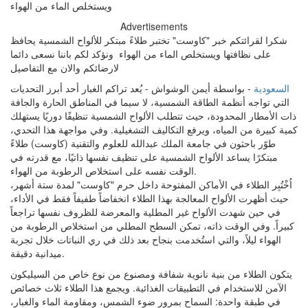
Advertisements
شكرا لقرائتكم خبر "كاوست" تختبر طلاءً مبتكر للألواح الشمسية يحافظ
على نظافتها ويستخلص الماء من الهواء ونؤكد لكم باننا نسعى دائما
لارضائكم والان مع التفاصيل
السعودية
- بواسطة أيمن الوشواش - يُعد تراكم الغبار أحد أبرز التحديات
التي تواجه أنظمة الطاقة الشمسية، لا سيما في المناطق الحارة والجافة
ذات الأمطار المحدودة، حيث تتطلب الألواح الشمسية تنظيفًا دوريًا يستهلك
كمية كبيرة من المياه، ويرفع التكاليف التشغيلية. وفي مواجهة هذا التحدي،
طوّر باحثون في جامعة الملك عبدالله للعلوم والتقنية (كاوست) طلاءً
مبتكرًا يساعد الألواح الشمسية على تنظيف نفسها ذاتيًا، مع قدرته في
الوقت نفسه على استخلاص الرطوبة من الهواء.
اُخْتُبِر الطلاء في الأماكن المفتوحة داخل حرم "كاوست" لمدة ستة أشهر،
حيث أظهرت الألواح المعالجة بهذا الطلاء انخفاضاً طفيفاً فقط في الأداء،
في حين شهدت الألواح غير المطلية والمعرضة للظروف نفسها تراجعاً
كبيراً. وفي الوقت ذاته، تمكن السطح المطلي من استخلاص الرطوبة من
الهواء ليلاً، والتي استُخدمت بنجاح بعد ذلك في ري النباتات خلال تجربة
ميدانية دقيقة.
يتكون الطلاء من بنية نانوية شفافة ومصنوع من نوع خاص من السيليكون
الآمن للاستخدام في التطبيقات الغذائية. ويجمع هذا الطلاء ثلاث خصائص
في طبقة واحدة: السماح بمرور ضوء الشمس، ومقاومة الماء والغبار،