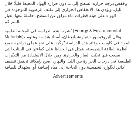
وخفض درجة حرارة السطح إلى ما دون حرارة الهواء المحيط قليلًا خلال
الليل. ويؤدي هذا الانخفاض الحراري إلى تكثف الرطوبة الموجودة في
الهواء على هيئة قطرات ماء تنزلق عن السطح، حاملةً معها الغبار
المتراكم.
نُشرت هذه الدراسة في المجلة العلمية (Energy & Environmental
Materials)، وقال البروفيسور تشياوتشيانغ غان، أستاذ هندسة وعلوم
المواد في كاوست وقائد هذه الدراسة "ركّزنا على تحدٍ عملي تواجهه جميع
أنظمة الطاقة الشمسية، يتمثل في الحفاظ على كفاءتها في البيئات التي
يصعب فيها تجنّب الغبار والحرارة. ومن خلال الاستفادة من التغيّرات
الطبيعية في درجات الحرارة بين الليل والنهار، أصبح بإمكاننا تحقيق تنظيف
ذاتي للألواح الشمسية دون الحاجة إلى مياه إضافية أو استهلاك للطاقة".
Advertisements