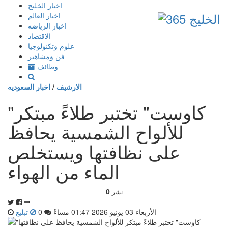
إذهب
اخبار الخليج
الى
اخبار العالم
المحتوى
اخبار الرياضه
الاقتصاد
علوم وتكنولوجيا
فن ومشاهير
وظائف
الارشيف
/
اخبار السعوديه
"كاوست" تختبر طلاءً مبتكر
للألواح الشمسية يحافظ
على نظافتها ويستخلص
الماء من الهواء
0
نشر
الأربعاء 03 يونيو 2026 01:47 مساءً
0
تبليغ