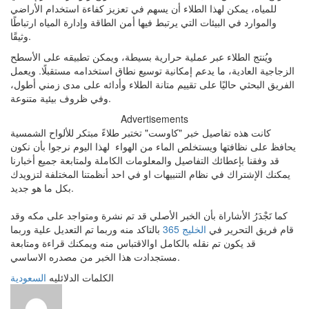
للمياه، يمكن لهذا الطلاء أن يسهم في تعزيز كفاءة استخدام الأراضي
والموارد في البيئات التي يرتبط فيها أمن الطاقة وإدارة المياه ارتباطًا
وثيقًا.
ويُنتج الطلاء عبر عملية حرارية بسيطة، ويمكن تطبيقه على الأسطح
الزجاجية العادية، ما يدعم إمكانية توسيع نطاق استخدامه مستقبلًا. ويعمل
الفريق البحثي حاليًا على تقييم متانة الطلاء وأدائه على مدى زمني أطول،
وفي ظروف بيئية متنوعة.
Advertisements
كانت هذه تفاصيل خبر "كاوست" تختبر طلاءً مبتكر للألواح الشمسية
يحافظ على نظافتها ويستخلص الماء من الهواء لهذا اليوم نرجوا بأن نكون
قد وفقنا بإعطائك التفاصيل والمعلومات الكاملة ولمتابعة جميع أخبارنا
يمكنك الإشتراك في نظام التنبيهات او في احد أنظمتنا المختلفة لتزويدك
بكل ما هو جديد.
كما تَجْدَرُ الأشاراة بأن الخبر الأصلي قد تم نشرة ومتواجد على مكه وقد
قام فريق التحرير في
الخليج 365
بالتاكد منه وربما تم التعديل علية وربما
قد يكون تم نقله بالكامل اوالاقتباس منه ويمكنك قراءة ومتابعة
مستجدادت هذا الخبر من مصدره الاساسي.
الكلمات الدلائليه
السعودية