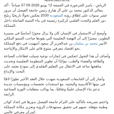
الرياض - ياسر الجرجورة في الجمعة 12 يونيو 2026 07:09 صباحاً - أكد
معالي الدكتور محمد بن علي آل هيازع رئيس جامعة الفيصل أن مرور
عشر سنوات على إطلاق رؤية
السعودية
2030 يعكس تحولًا تاريخيًا رسّخ
دور العلم والبحث العلمي كركيزة رئيسية في بناء التنمية الشاملة داخل
المملكة.
وأوضح أن الاستثمار في الإنسان كان ولا يزال محورًا أساسيًا في مسيرة
التطوير، مشيرًا إلى أن النهضة التعليمية التي يقودها صاحب السمو الملكي
الأمير
محمد بن سلمان
بن عبدالعزيز آل سعود أسهمت في دفع المملكة
نحو اقتصاد معرفي متنوع قائم على الابتكار والإنتاجية.
وأضاف أن هذا التحول انعكس في إنجازات نوعية شملت قطاعات الصناعة
والطاقة والفضاء والطب، مؤكدًا أن تطوير المنظومة التعليمية وتحديث
مناهجها ساعد في الانتقال من التعليم التقليدي إلى نموذج يعتمد على
البحث والإبداع.
وأشار إلى أن الجامعات السعودية شهدت خلال العقد الأخير تطورًا لافتًا
في بنيتها الأكاديمية والبحثية، مع استحداث تخصصات ومؤسسات جديدة
تدعم بناء الإنسان علميًا وثقافيًا، بما يواكب متطلبات الثورة الصناعية
الرابعة.
واختتم تصريحه بالتأكيد على التزام جامعة الفيصل بدورها في إعداد كوادر
وطنية مؤهلة، تسهم في تحقيق مستهدفات الرؤية وتعزيز مكانة المملكة
كمركز معرفي عالمي.