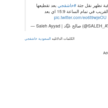
#خاشقجي
بعد تقطيعها
في خمس حقائب من مقر القنصلية إلى بيت القنصل القريب في تمام الساعة 15:9 اي بعد
pic.twitter.com/eo6t9wjeOU
| صالح عَيَّاد (@SALEH_AYYAD)
الكلمات الدلائليه
السعودية
خاشقجي
Ad