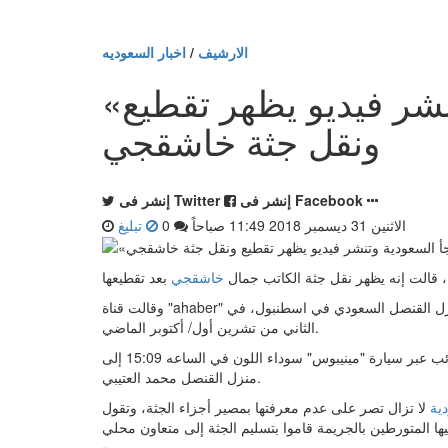
الارشيف
/
اخبار السعوديه
«تركيا » تفاجأ السعودية وتنشر فيديو يظهر تقطيع
ونقل جثة خاشقجي
إنشر فى Facebook
إنشر فى Twitter
الاثنين 31 ديسمبر 2018 11:49 صباحاً
0
تبليغ
، قالت إنه يظهر نقل جثة الكاتب جمال
خاشقجي
وقالت قناة "ahaber" إن الفيديو يوثق لحظة نقل الجثة المقطعة عبر خمس حقائب، إلى منزل القنصل السعودي في اسطنبول، في
الثاني من تشرين أول/ أكتوبر الماضي.
وكانت صحيفة "صباح" التركية كشفت أن جثة خاشقجي نقلت داخل حقائب عبر سيارة "مينيبوس" سوداء اللون في الساعه 15:09 إلى
منزل القنصل محمد العتيبي.
ية
لا تزال تصر على عدم معرفتها بمصير أجزاء الجثة، وتقول