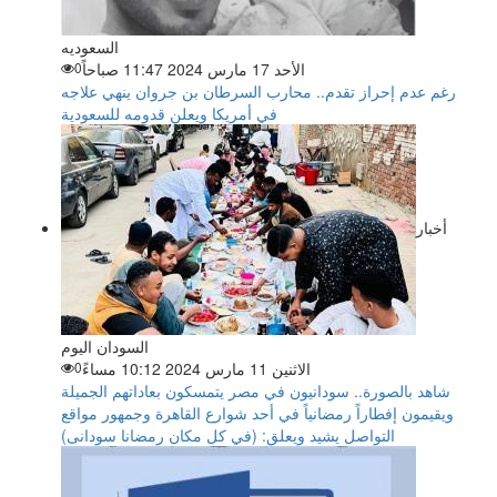
السعوديه
الأحد 17 مارس 2024 11:47 صباحاً
0
رغم عدم إحراز تقدم.. محارب السرطان بن جروان ينهي علاجه
في أمريكا ويعلن قدومه للسعودية
أخبار
السودان اليوم
الاثنين 11 مارس 2024 10:12 مساءً
0
شاهد بالصورة.. سودانيون في مصر يتمسكون بعاداتهم الجميلة
ويقيمون إفطاراً رمضانياً في أحد شوارع القاهرة وجمهور مواقع
التواصل يشيد ويعلق: (في كل مكان رمضانا سودانى)