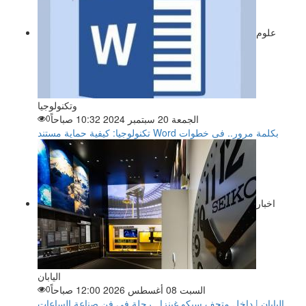
علوم
وتكنولوجيا
الجمعة 20 سبتمبر 2024 10:32 صباحاً
0
تكنولوجيا: كيفية حماية مستند Word بكلمة مرور.. فى خطوات
اخبار
اليابان
السبت 08 أغسطس 2026 12:00 صباحاً
0
اليابان | داخل متحف سيكو غينزا.. رحلة في فن صناعة الساعات