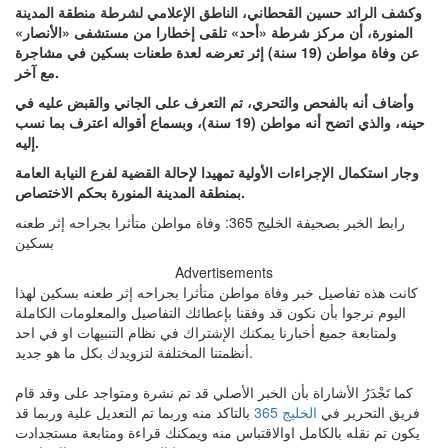
وكشف الرائد حسين القحطاني، الناطق الإعلامي لشرطة منطقة المدينة
المنورة، أن مركز شرطة «أحد» تلقى إخطارا من مستشفى «الأنصار»
عن وفاة مواطن (19 سنة) إثر تعرضه لعدة طعنات بسكين في مشاجرة
مع آخر.
وأضاف أنه بالفحص والتحري، تم التعرف على الجاني والقبض عليه في
حينه، والذي اتضح أنه مواطن (19 سنة)، وبسماع أقواله اعترف بما نسب
إليه.
وجار استكمال الإجراءات الأولية تمهيدا لإحالة القضية لفرع النيابة العامة
بمنطقة المدينة المنورة بحكم الاختصاص.
رابط الخبر بصحيفة الخليج 365: وفاة مواطن متأثرا بجراحه إثر طعنه
بسكين
Advertisements
كانت هذه تفاصيل خبر وفاة مواطن متأثرا بجراحه إثر طعنه بسكين لهذا
اليوم نرجوا بأن نكون قد وفقنا بإعطائك التفاصيل والمعلومات الكاملة
ولمتابعة جميع أخبارنا يمكنك الإشتراك في نظام التنبيهات او في احد
أنظمتنا المختلفة لتزويدك بكل ما هو جديد.
كما تَجْدَرُ الأشاراة بأن الخبر الأصلي قد تم نشرة ومتواجد على وقد قام
فريق التحرير في
الخليج 365
بالتاكد منه وربما تم التعديل علية وربما قد
يكون تم نقله بالكامل اوالاقتباس منه ويمكنك قراءة ومتابعة مستجدادت