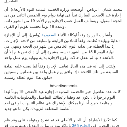
التفاصيل
محمد عثمان - الرياض - أوضحت وزارة الخدمة المدنية اليوم (الأربعاء)، أن
إجازة عيد الأضحى المبارك تبدأ في نهاية دوام يوم الخميس الثاني من ذي
الحجة المقبل، ويستأنف العمل عقب الإجازة يوم الأحد 19 من الشهر ذاته،
ولمدة 16 يوماً بحسب تقويم أم القرى.
وأشارت الوزارة وفقاً لوكالة الأنباء
السعودية
(واس)، إلى أن الإجازة
«بدايةً ونهاية» نُظمت وفقاً للمادتين الرابعة والسابعة من لائحة الإجازات،
إذ تبدأ العطلة في بداية اليوم الخامس من شهر ذي الحجة وتنتهي في
نهاية اليوم الـ15 من الشهر نفسه، مشيرة إلى أن ذلك نص عام إلا أن
اللائحة ذاتها لم تغفل حالات وقوع الإجازة بداية ونهاية يوم عمل واحد.
ولفتت إلى أنه في هذه الحال تعامل الإجازة وفقاً لما نصت عليه المادة
السابعة من تلك اللائحة «إذا وافق يوم عمل واحد بين عطلتين رسميتين
يكون هذا اليوم عطلة رسمية».
Advertisements
كانت هذه تفاصيل خبر «الخدمة المدنية»: إجازة عيد الأضحى 19 يوماً لهذا
اليوم نرجوا بأن نكون قد وفقنا بإعطائك التفاصيل والمعلومات الكاملة
ولمتابعة جميع أخبارنا يمكنك الإشتراك في نظام التنبيهات او في احد
أنظمتنا المختلفة لتزويدك بكل ما هو جديد.
كما تَجْدَرُ الأشاراة بأن الخبر الأصلي قد تم نشرة ومتواجد على وقد قام
فريق التحرير في
الخليج 365
بالتاكد منه وربما تم التعديل علية وربما قد