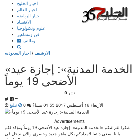
إذهب
اخبار الخليج
الى
اخبار العالم
المحتوى
اخبار الرياضه
الاقتصاد
علوم وتكنولوجيا
فن ومشاهير
وظائف
الارشيف
/
اخبار السعوديه
«الخدمة المدنية»: إجازة عيد
الأضحى 19 يوماً
0
نشر
الأربعاء 16 أغسطس 2017 01:55 مساءً
0
تبليغ
Advertisements
شكرا لقرائتكم «الخدمة المدنية»: إجازة عيد الأضحى 19 يوماً ونؤكد لكم
باننا نسعى دائما لامدادكم بكل ماهو جديد وحصري والان ندخل في