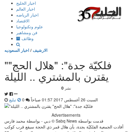
إذهب
اخبار الخليج
الى
اخبار العالم
المحتوى
اخبار الرياضه
الاقتصاد
علوم وتكنولوجيا
فن ومشاهير
وظائف
الارشيف
/
اخبار السعوديه
"فلكيّة جدة": "هلال الحج"
يقترن بالمشتري .. الليلة
0
نشر
السبت 26 أغسطس 2017 01:57 صباحاً
0
تبليغ
Advertisements
دبي - بواسطة محمد فارس © Sabq News قدمت بواسطة
أفادت الجمعية الفلكيّة بجدة، بأن هلال قمر ذي الحجة سيقع قرب كوكب