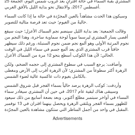
المشتري بقبة السماء في حالة اقترانٍ بعد غروب شمس اليوم، الجمعة 25
أغسطس 2017، والانتقال نحو بداية الليل بالأفق الغربي.
وسيكون هذا الحدث مشاهداً بالعين المجرّدة في حالة ما إذا كانت السماء
خاليةً من الغيوم؛ حيث تعد فرصة مثالية للتصوير.
وقالت الجمعية: بعد بداية الليل سينضم نجم السماك الأعزل؛ حيث سيقع
أقصى يسار المشتري ليرسما سوياً لوحة سماوية ساحرة، وهذا النجم من
نجوم المرتبة الأولى وهو ألمع نجم ضمن نجوم السنبلة، ورغم ذلك سيظهر
خافتاً قرب المشتري الذي يعد ألمع جسم في سماء الليل في الوقت
الحالي؛ لأن هذا الكوكب أسطع بنحو 12 مرة من السماك الأعزل.
وأضافت: يرجع السبب في سطوع المشتري إلى حجمه الضخم، ولكن
الزهرة أكثر سطوعاً من المشتري؛ لأن الزهرة أقرب إلى الأرض ومغطى
بالكامل بغيوم ذات عاكسية عالية لضوء الشمس.
وأردفت: كوكب الزهرة يرصد حالياً بسماء الفجر قبل شروق الشمس
وسيبقى هناك لبقية عام 2017، في حين أن المشتري سيغادر سماء
المساء في أواخر سبتمبر مطلع أكتوبر، وبعد بضعة أسابيع من ذلك سيعود
للظهور بسماء الفجر ويلتقي الزهرة ويحصل بينهما اقتران في 13 نوفمبر
المقبل في واحد من أجمل المناظر التي ستكون مشاهدة بالعين المجرّدة.
Advertisements