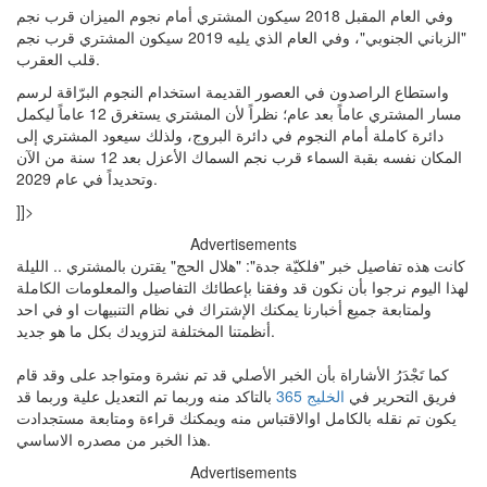
وفي العام المقبل 2018 سيكون المشتري أمام نجوم الميزان قرب نجم
"الزباني الجنوبي"، وفي العام الذي يليه 2019 سيكون المشتري قرب نجم
قلب العقرب.
واستطاع الراصدون في العصور القديمة استخدام النجوم البرّاقة لرسم
مسار المشتري عاماً بعد عام؛ نظراً لأن المشتري يستغرق 12 عاماً ليكمل
دائرة كاملة أمام النجوم في دائرة البروج، ولذلك سيعود المشتري إلى
المكان نفسه بقبة السماء قرب نجم السماك الأعزل بعد 12 سنة من الآن
وتحديداً في عام 2029.
]]>
Advertisements
كانت هذه تفاصيل خبر "فلكيّة جدة": "هلال الحج" يقترن بالمشتري .. الليلة
لهذا اليوم نرجوا بأن نكون قد وفقنا بإعطائك التفاصيل والمعلومات الكاملة
ولمتابعة جميع أخبارنا يمكنك الإشتراك في نظام التنبيهات او في احد
أنظمتنا المختلفة لتزويدك بكل ما هو جديد.
كما تَجْدَرُ الأشاراة بأن الخبر الأصلي قد تم نشرة ومتواجد على وقد قام
فريق التحرير في
الخليج 365
بالتاكد منه وربما تم التعديل علية وربما قد
يكون تم نقله بالكامل اوالاقتباس منه ويمكنك قراءة ومتابعة مستجدادت
هذا الخبر من مصدره الاساسي.
Advertisements