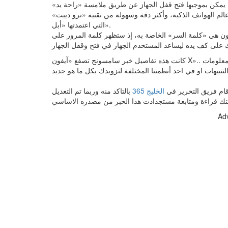
، يمكن بموجبها فتح قفل الجهاز عن طريق ملامسة «راحة يد»
الم الهواتف الذكية، وأكثر دقة وسهولة من تقنية «ترو ديبث»
التي اعتمدتها «أبل».
كون هي «كلمة السر» الخاصة به، إذ ستظهر كلمة المرور على
كانت هذه تفاصيل خبر سامسونج تصفع «آيفون X».. بـ«راحة اليد» لهذا اليوم نرجوا بأن نكون قد وفقنا بإعطائك التفاصيل والمعلومات
د قام فريق التحرير في
الخليج 365
بالتاكد منه وربما تم التعديل
Ad