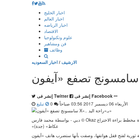
إذهب
اخبار الخليج
الى
اخبار العالم
المحتوى
اخبار الرياضه
الاقتصاد
علوم وتكنولوجيا
فن ومشاهير
وظائف
الارشيف
/
اخبار السعوديه
إنشر فى Facebook
إنشر فى Twitter
الأربعاء 06 ديسمبر 2017 03:56 صباحاً
0
تبليغ
سطة
«عكاظ» (جدة)
 لفتح قفل هواتفها، وصفت بأنها ستضرب هاتف «آيفون X» في مقتل،