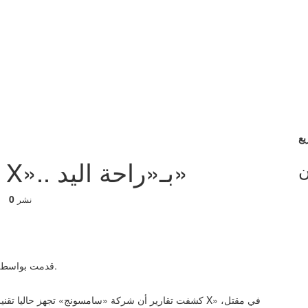
سامسونج تصفع «آيفون X».. بـ«راحة اليد»
ن
0
نشر
مخطط براءة الاختراع.
دبي - بواسطة محمد فارس © Okaz قدمت بوا
كشفت تقارير أن شركة «سامسونج» تجهز حاليا تقنية ثورية