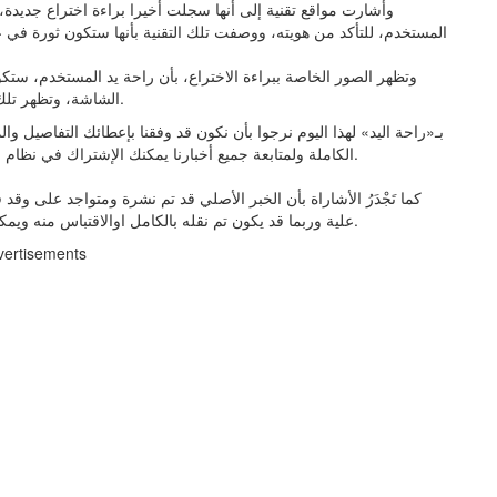
وأشارت مواقع تقنية إلى أنها سجلت أخيرا براءة اختراع جديدة
المستخدم، للتأكد من هويته، ووصفت تلك التقنية بأنها ستكون ثورة في ع
وتظهر الصور الخاصة ببراءة الاختراع، بأن راحة يد المستخدم، ست
الشاشة، وتظهر تلك على كف يده ليساعد المستخدم الجهاز في فتح وقفل الجهاز.
الكاملة ولمتابعة جميع أخبارنا يمكنك الإشتراك في نظام التنبيهات او في احد أنظمتنا المختلفة لتزويدك بكل ما هو جديد.
كما تَجْدَرُ الأشاراة بأن الخبر الأصلي قد تم نشرة ومتواجد على وق
علية وربما قد يكون تم نقله بالكامل اوالاقتباس منه ويمكنك قراءة ومتابعة مستجدادت هذا الخبر من مصدره الاساسي.
vertisements