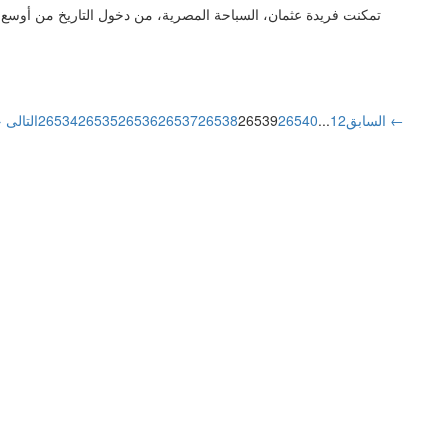
التالى ←
→ السابق
2
1
...
26540
26539
26538
26537
26536
26535
26534