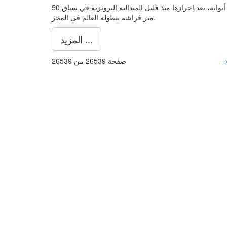
تمكنت فريدة عثمان، السباحة المصرية، من دخول التاريخ من أوسع أبوابه، بعد إحرازها منذ قليل الميدالية البرونزية في سباق 50
متر فراشة ببطولة العالم فى المجر.
المزيد ...
صفحة 26539 من 26539