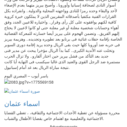
أسوار النادى لصحافة إسبانيا وأوروبا.. وأصبح بيريز متهما بعدم الإصغاء
لأحد والبقاء وحده رمزا للنادى وواجهته المحلية والدولية.. وانفراده بكل
القرارات الفنية مكتفيا بأصدقائه المقربين الذين لا يملكون خبرة كروية
كافية لكنهم يوافقونه على كل رأى وقرار.. واختياره للاعبين الجدد وفق
أهواء وحسابات شخصية معلنة أو غير معلنة حتى لو كانوا لاعبين لا يحتاج
إليهم الفريق.. وتضمن الهجوم على بيريز أيضا خسارته للمعركة القضائية
الخاصة بإقامة حفلات غنائية فى برنابو بعد تطويره وتجديده.. وهزيمة بيريز
فى حربه ضد أوروبا كلها حيث بقى الريال وحده يريد إقامة دورى السوبر
وتخلت عنه الأندية الكبرى.. كما بدأ الريال مؤخرا يبحث عن مدير فنى
جديد بعد التأكد من فشل بيريز حين اختار ألفارو.. ولا تزال الحرب
مستمرة ضد الرجل القوى والعنيد الذى غالبا سيكسب فى النهاية أيا كانت
نتيجة مباراة الريال بعد غد أمام إسبانيول.
ياسر أيوب – المصري اليوم
اسماء عثمان
محررة مسؤولة عن تغطية الأحداث الاجتماعية والثقافية، ، تغطي القضايا
الاجتماعية والتعليمية مع اهتمام خاص بقضايا الأطفال والشباب.
Advertisements