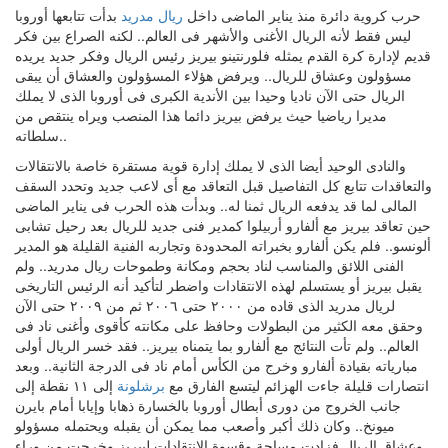
حرب كروية دائرة منذ يناير الماضى داخل
ريال مدريد
بدأت تتابعها أوروبا
ليس فقط لأنه الريال الأغنى والأشهر فى العالم.. لكنه الصراع بين فكر
قديم لإدارة كرة القدم يمثله فلورنتينو بيريز رئيس الريال وفكر جديد يريده
مسؤولون وعشاق للريال.. ويرفض هؤلاء المسؤولون والعشاق أن يبقى
الريال حتى الآن ناديا وحيدا بين الأندية الكبرى فى أوروبا الذى لا يملك
مديرا رياضيا حيث يرفض بيريز دائما هذا المنصب ويراه ينتقص من
سلطاته..
والنادى الوحيد أيضا الذى لا يملك إدارة قوية مستقرة خاصة بالانتقالات
والتعاقدات تتابع كل التفاصيل قبل التعاقد مع أى لاعب جديد وتحدد السقف
المالى لما قد يدفعه الريال ثمنا له.. وبدأت هذه الحرب فى يناير الماضى
حين تعاقد بيريز مع ألفارو أربيلوا كمدير فنى جديد للريال بعد رحيل تشابى
ألونسو.. فلم يكن ألفارو بخبراته المحدودة وتجاربه الفنية القليلة هو المدير
الفنى اللائق والمناسب لناد بحجم ومكانة وطموحات ريال مدريد.. ولم
يقبل بيريز أو يستسلم لهذه الانتقادات واضطر لتأكيد أنه الرئيس التاريخى
لريال مدريد الذى قاده من ٢٠٠٠ حتى ٢٠٠٦ ثم من ٢٠٠٩ حتى الآن
وحقق معه الكثير من البطولات وحافظ على مكانته كأقوى وأغنى ناد فى
العالم.. ولم تأت النتائج مع ألفارو بما يتمناه بيريز.. فقد خسر الريال أولى
مبارياته بقيادة ألفارو وخرج من الكأس أمام ناد فى الدرجة الثانية.. وبعد
انتصارات قليلة جاءت الهزائم ليتسع الفارق مع
برشلونة
إلى ١١ نقطة إلى
جانب الخروج من دورى أبطال أوروبا بالخسارة ذهابا وإيابا أمام بايرن
ميونخ.. وكان ذلك أكبر وأصعب مما يمكن أن يقبله ويحتمله مسؤولو
وعشاق الريال فزادت مساحة وقسوة الانتقادات لبيريز وخرجت من وراء