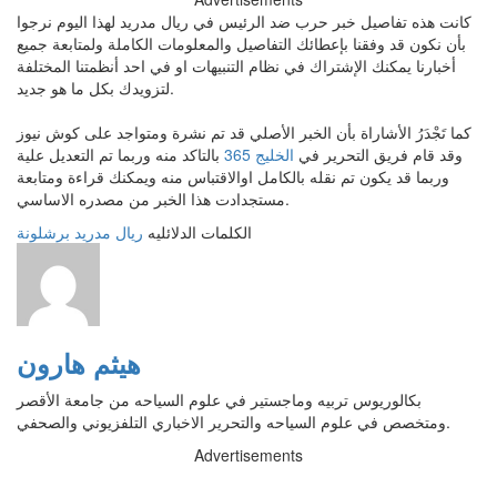
كانت هذه تفاصيل خبر حرب ضد الرئيس في ريال مدريد لهذا اليوم نرجوا
بأن نكون قد وفقنا بإعطائك التفاصيل والمعلومات الكاملة ولمتابعة جميع
أخبارنا يمكنك الإشتراك في نظام التنبيهات او في احد أنظمتنا المختلفة
لتزويدك بكل ما هو جديد.
كما تَجْدَرُ الأشاراة بأن الخبر الأصلي قد تم نشرة ومتواجد على كوش نيوز
وقد قام فريق التحرير في
الخليج 365
بالتاكد منه وربما تم التعديل علية
وربما قد يكون تم نقله بالكامل اوالاقتباس منه ويمكنك قراءة ومتابعة
مستجدادت هذا الخبر من مصدره الاساسي.
الكلمات الدلائليه
ريال مدريد
برشلونة
هيثم هارون
بكالوريوس تربيه وماجستير في علوم السياحه من جامعة الأقصر
ومتخصص في علوم السياحه والتحرير الاخباري التلفزيوني والصحفي.
Advertisements