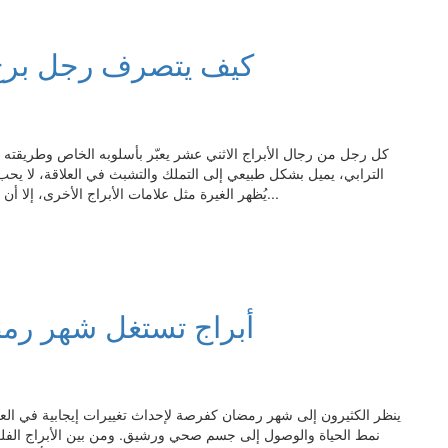
كيف يتصرف رجل برج ا
كل رجل من رجال الأبراج الاثني عشر يعبّر بأسلوبه الخاص وطريقته ا
الترابي، يميل بشكل طبيعي إلى التملك والتشبث في العلاقة، لا ي
يُظهر الغيرة مثل علامات الأبراج الأخرى، إلا أن ردات فعله تكون مختلفة عندما تشتعل نار الغيرة في قلبه. قد...
5 أبراج تستغل شهر ر
ينظر الكثيرون إلى شهر رمضان كفرصة لإحداث تغييرات إيجابية في العاد
نمط الحياة والوصول إلى جسم صحي ورشيق. ومن بين الأبراج الفلكي