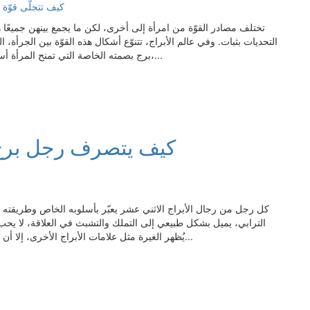
تختلف مصادر القوّة من امرأة إلى أخرى، لكن ما يجمع بينهن جميعًا هو
التحديات بثبات. وفي عالم الأبراج، تتنوّع أشكال هذه القوّة بين الجرأة، 
برج بصمته الخاصة التي تمنح المرأة أسلوبًا فريدًا في التعبير عن قوّتها وإثبات ذاتها. في هذا الموضوع،...
كيف يتصرف رجل برج ا
كل رجل من رجال الأبراج الاثني عشر يعبّر بأسلوبه الخاص وطريقته ا
الترابي، يميل بشكل طبيعي إلى التملك والتشبث في العلاقة، لا ي
يُظهر الغيرة مثل علامات الأبراج الأخرى، إلا أن ردات فعله تكون مختلفة عندما تشتعل نار الغيرة في قلبه. قد...