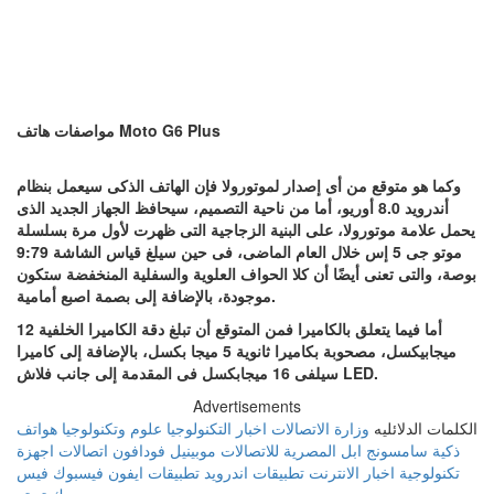
مواصفات هاتف Moto G6 Plus
وكما هو متوقع من أى إصدار لموتورولا فإن الهاتف الذكى سيعمل بنظام
أندرويد 8.0 أوريو، أما من ناحية التصميم، سيحافظ الجهاز الجديد الذى
يحمل علامة موتورولا، على البنية الزجاجية التى ظهرت لأول مرة بسلسلة
موتو جى 5 إس خلال العام الماضى، فى حين سيلغ قياس الشاشة 9:79
بوصة، والتى تعنى أيضًا أن كلا الحواف العلوية والسفلية المنخفضة ستكون
موجودة، بالإضافة إلى بصمة اصبع أمامية.
أما فيما يتعلق بالكاميرا فمن المتوقع أن تبلغ دقة الكاميرا الخلفية 12
ميجابيكسل، مصحوبة بكاميرا ثانوية 5 ميجا بكسل، بالإضافة إلى كاميرا
.
LED
سيلفى 16 ميجابكسل فى المقدمة إلى جانب فلاش
Advertisements
الكلمات الدلائليه
وزارة الاتصالات
اخبار التكنولوجيا
علوم وتكنولوجيا
هواتف
ذكية
سامسونج
ابل
المصرية للاتصالات
موبينيل
فودافون
اتصالات
اجهزة
تكنولوجية
اخبار الانترنت
تطبيقات اندرويد
تطبيقات ايفون
فيسبوك
فيس