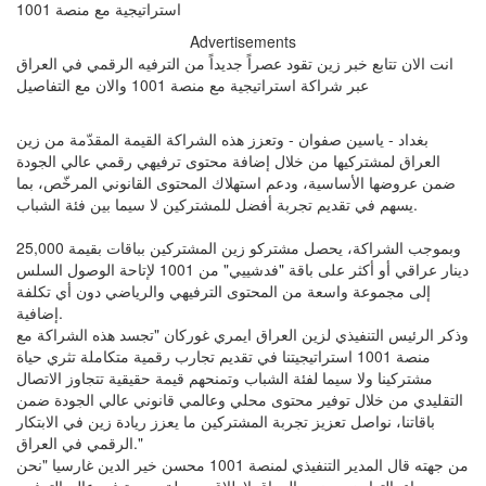
Advertisements
انت الان تتابع خبر زين تقود عصراً جديداً من الترفيه الرقمي في العراق
عبر شراكة استراتيجية مع منصة 1001 والان مع التفاصيل
بغداد - ياسين صفوان - وتعزز هذه الشراكة القيمة المقدّمة من زين
العراق لمشتركيها من خلال إضافة محتوى ترفيهي رقمي عالي الجودة
ضمن عروضها الأساسية، ودعم استهلاك المحتوى القانوني المرخّص، بما
يسهم في تقديم تجربة أفضل للمشتركين لا سيما بين فئة الشباب.
وبموجب الشراكة، يحصل مشتركو زين المشتركين بباقات بقيمة 25,000
دينار عراقي أو أكثر على باقة "فدشييي" من 1001 لإتاحة الوصول السلس
إلى مجموعة واسعة من المحتوى الترفيهي والرياضي دون أي تكلفة
إضافية.
وذكر الرئيس التنفيذي لزين العراق ايمري غوركان "تجسد هذه الشراكة مع
منصة 1001 استراتيجيتنا في تقديم تجارب رقمية متكاملة تثري حياة
مشتركينا ولا سيما لفئة الشباب وتمنحهم قيمة حقيقية تتجاوز الاتصال
التقليدي من خلال توفير محتوى محلي وعالمي قانوني عالي الجودة ضمن
باقاتنا، نواصل تعزيز تجربة المشتركين ما يعزز ريادة زين في الابتكار
الرقمي في العراق."
من جهته قال المدير التنفيذي لمنصة 1001 محسن خير الدين غارسيا "نحن