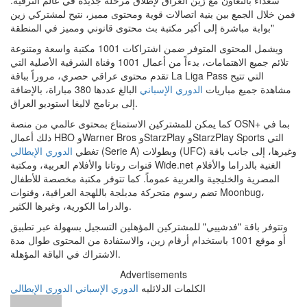
سعداء بالتعاون مع زين العراق لإطلاق مرحلة جديدة في عالم الترفيه.
فمن خلال الجمع بين بنية اتصالات قوية ومحتوى مميز، نتيح لمشتركي زين
بوابة مباشرة إلى أكبر مكتبة بث محتوى قانوني ومميز في المنطقة"
ويشمل المحتوى المتوفر ضمن اشتراكات 1001 مكتبة واسعة ومتنوعة
تلائم جميع الاهتمامات، بدءاً من أعمال 1001 وقناة الشرقية الأصلية التي
تقدم محتوى عراقي حصري، مروراً بباقة La Liga Pass التي تتيح
مشاهدة جميع مباريات
الدوري الإسباني
البالغ عددها 380 مباراة، بالإضافة
إلى برنامج لاليغا استوديو العراق.
كما يمكن للمشتركين الاستمتاع بمحتوى عالمي من منصة OSN+ بما في
ذلك أعمال HBO وWarner Bros وStarzPlay وStarzPlay Sports التي
(Serie A) وبطولات (UFC) وغيرها، إلى جانب باقة
تغطي
الدوري الإيطالي
قنوات روتانا والأفلام العربية، ومكتبة Wide.net الغنية بالدراما والأفلام
المصرية والخليجية والعربية عموماً. كما تتوفر مكتبة مخصصة للأطفال
تضم رسوم متحركة مدبلجة باللهجة العراقية، وقنوات Moonbug،
والدراما الكورية، وغيرها الكثير.
وتتوفر باقة "فدشييي" للمشتركين المؤهلين التسجيل بسهولة عبر تطبيق
أو موقع 1001 باستخدام أرقام زين، والاستفادة من المحتوى طوال مدة
الاشتراك في الباقة المؤهلة.
Advertisements
الكلمات الدلائليه
الدوري الإسباني
الدوري الإيطالي