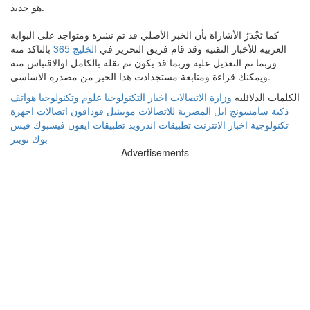
هو جديد.
كما تَجْدَرُ الأشاراة بأن الخبر الأصلي قد تم نشرة ومتواجد على البوابة
العربية للأخبار التقنية وقد قام فريق التحرير في
الخليج 365
بالتاكد منه
وربما تم التعديل علية وربما قد يكون تم نقله بالكامل اوالاقتباس منه
ويمكنك قراءة ومتابعة مستجدادت هذا الخبر من مصدره الاساسي.
الكلمات الدلائليه
وزارة الاتصالات
اخبار التكنولوجيا
علوم وتكنولوجيا
هواتف
ذكية
سامسونج
ابل
المصرية للاتصالات
موبينيل
فودافون
اتصالات
اجهزة
تكنولوجية
اخبار الانترنت
تطبيقات اندرويد
تطبيقات ايفون
فيسبوك
فيس
بوك
تويتر
Advertisements