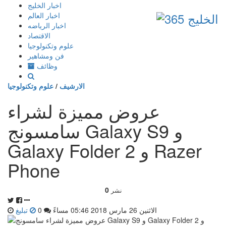
إذهب
اخبار الخليج
الى
اخبار العالم
المحتوى
اخبار الرياضه
الاقتصاد
علوم وتكنولوجيا
فن ومشاهير
وظائف
الارشيف
/
علوم وتكنولوجيا
عروض مميزة لشراء
سامسونج Galaxy S9 و
Galaxy Folder 2 و Razer
Phone
0
نشر
الاثنين 26 مارس 2018 05:46 مساءً
0
تبليغ