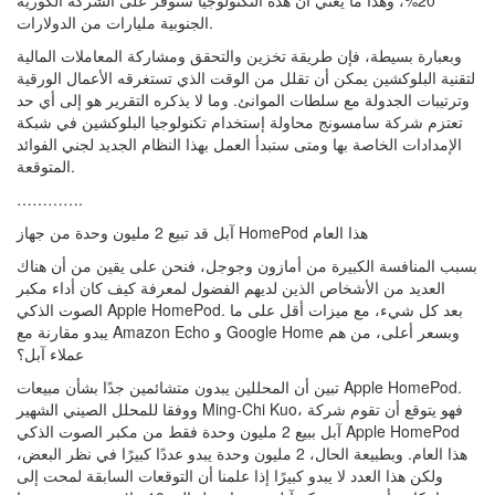
20%، وهذا ما يعني أن هذه التكنولوجيا ستوفر على الشركة الكورية
الجنوبية مليارات من الدولارات.
وبعبارة بسيطة، فإن طريقة تخزين والتحقق ومشاركة المعاملات المالية
لتقنية البلوكشين يمكن أن تقلل من الوقت الذي تستغرقه الأعمال الورقية
وترتيبات الجدولة مع سلطات الموانئ. وما لا يذكره التقرير هو إلى أي حد
تعتزم شركة سامسونج محاولة إستخدام تكنولوجيا البلوكشين في شبكة
الإمدادات الخاصة بها ومتى ستبدأ العمل بهذا النظام الجديد لجني الفوائد
المتوقعة.
………….
آبل قد تبيع 2 مليون وحدة من جهاز HomePod هذا العام
بسبب المنافسة الكبيرة من أمازون وجوجل، فنحن على يقين من أن هناك
العديد من الأشخاص الذين لديهم الفضول لمعرفة كيف كان أداء مكبر
الصوت الذكي Apple HomePod. بعد كل شيء، مع ميزات أقل على ما
يبدو مقارنة مع Amazon Echo و Google Home وبسعر أعلى، من هم
عملاء آبل؟
تبين أن المحللين يبدون متشائمين جدًا بشأن مبيعات Apple HomePod.
ووفقا للمحلل الصيني الشهير Ming-Chi Kuo، فهو يتوقع أن تقوم شركة
آبل ببيع 2 مليون وحدة فقط من مكبر الصوت الذكي Apple HomePod
هذا العام. وبطبيعة الحال، 2 مليون وحدة يبدو عددًا كبيرًا في نظر البعض،
ولكن هذا العدد لا يبدو كبيرًا إذا علمنا أن التوقعات السابقة لمحت إلى