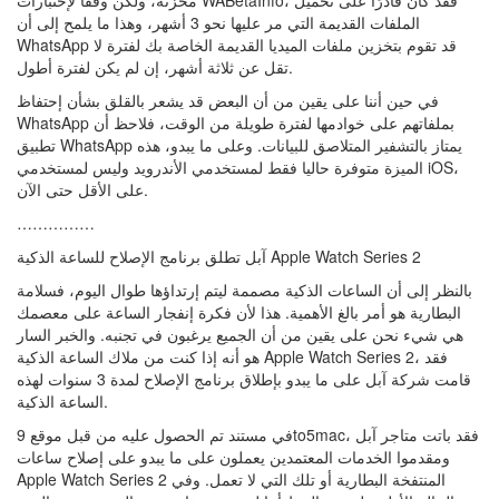
مخزنة، ولكن وفقا لإختبارات WABetaInfo، فقد كان قادرًا على تحميل
الملفات القديمة التي مر عليها نحو 3 أشهر، وهذا ما يلمح إلى أن
WhatsApp قد تقوم بتخزين ملفات الميديا القديمة الخاصة بك لفترة لا
تقل عن ثلاثة أشهر، إن لم يكن لفترة أطول.
في حين أننا على يقين من أن البعض قد يشعر بالقلق بشأن إحتفاظ
WhatsApp بملفاتهم على خوادمها لفترة طويلة من الوقت، فلاحظ أن
تطبيق WhatsApp يمتاز بالتشفير المتلاصق للبيانات. وعلى ما يبدو، هذه
الميزة متوفرة حاليا فقط لمستخدمي الأندرويد وليس لمستخدمي iOS،
على الأقل حتى الآن.
……………
آبل تطلق برنامج الإصلاح للساعة الذكية Apple Watch Series 2
بالنظر إلى أن الساعات الذكية مصممة ليتم إرتداؤها طوال اليوم، فسلامة
البطارية هو أمر بالغ الأهمية. هذا لأن فكرة إنفجار الساعة على معصمك
هي شيء نحن على يقين من أن الجميع يرغبون في تجنبه. والخبر السار
هو أنه إذا كنت من ملاك الساعة الذكية Apple Watch Series 2، فقد
قامت شركة آبل على ما يبدو بإطلاق برنامج الإصلاح لمدة 3 سنوات لهذه
الساعة الذكية.
في مستند تم الحصول عليه من قبل موقع 9to5mac، فقد باتت متاجر آبل
ومقدموا الخدمات المعتمدين يعملون على ما يبدو على إصلاح ساعات
Apple Watch Series 2 المنتفخة البطارية أو تلك التي لا تعمل. وفي