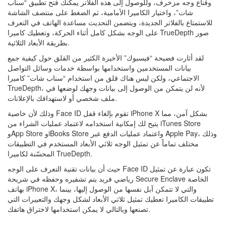
وقناع وجه مزخرف، وللوصول إلى هذه الفلاتر يمكنك فتح تطبيق “سناب
شات”، واختيار الكاميرا الأمامية، ثم الضغط على منتصف الشاشة
للاستمتاع بالفلاتر الجديدة، ويتضمن التحديث مساعدة الهاتف في التعرف
على الوجه بشكل كامل أثناء الحركة، وتعطيك كاميرا TrueDepth صور
بطريقة الأبعاد الثلاثية.
لقد أثارت فضيحة “فيسبوك” الأخيرة الكثير من القلق حول كيفية جمع
بيانات المستخدمين واستخدامها بواسطة خدمات وسائل التواصل
الاجتماعي، ولكن ليس هناك قلق من استخدام “سناب شات” كاميرا
TrueDepth، لأنه لن يتمكن من الوصول إلى بيانات وجهك لوضعها في
ملف شخصي أو لاستهدافك بالإعلانات.
وذلك لأن خاصية Face ID تقوم بإلغاء قفل iPhone X بشكل آمن، مما
يتيح لك إمكانية استخدامه لاعتماد عمليات الشراء من iTunes Store
وApp Store وiBooks Store واعتماد عمليات الدفع عبر Apple Pay، وذلك
مختلف تماماً عن تمثيل الوجه ثلاثي الأبعاد المستخدم في التطبيقات
المحسّنة لكاميرا TrueDepth.
حيث أن بيانات تقنية التعرف على الوجه Face ID تكون عبارة عن تمثيل
رياضي فريد يتم تشفيره وحفظه في شريحة Secure Enclave الخاصة
بهاتف iPhone X، والتي لا تتمكن آبل نفسها من الوصول إليها، بينما
تطبيقات الكاميرا تعطيك تمثيل ثلاثي الأبعاد لشكل وجهك والتعبيرات التي
تصنعها وبالتالي لا يمكن استخدامها لاختراق هاتفك.
……………