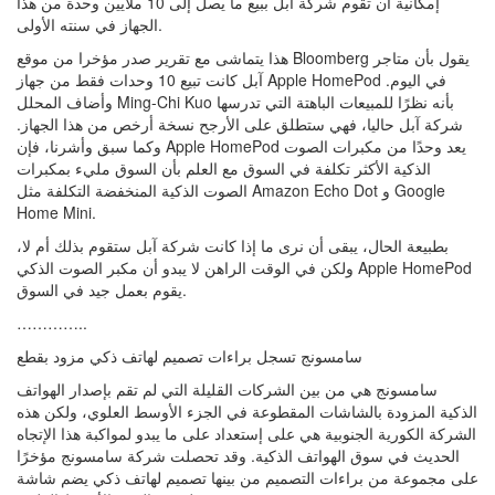
إمكانية أن تقوم شركة آبل ببيع ما يصل إلى 10 ملايين وحدة من هذا
الجهاز في سنته الأولى.
هذا يتماشى مع تقرير صدر مؤخرا من موقع Bloomberg يقول بأن متاجر
آبل كانت تبيع 10 وحدات فقط من جهاز Apple HomePod في اليوم.
وأضاف المحلل Ming-Chi Kuo بأنه نظرًا للمبيعات الباهتة التي تدرسها
شركة آبل حاليا، فهي ستطلق على الأرجح نسخة أرخص من هذا الجهاز.
وكما سبق وأشرنا، فإن Apple HomePod يعد وحدًا من مكبرات الصوت
الذكية الأكثر تكلفة في السوق مع العلم بأن السوق مليء بمكبرات
الصوت الذكية المنخفضة التكلفة مثل Amazon Echo Dot و Google
Home Mini.
بطبيعة الحال، يبقى أن نرى ما إذا كانت شركة آبل ستقوم بذلك أم لا،
ولكن في الوقت الراهن لا يبدو أن مكبر الصوت الذكي Apple HomePod
يقوم بعمل جيد في السوق.
…………..
سامسونج تسجل براءات تصميم لهاتف ذكي مزود بقطع
سامسونج هي من بين الشركات القليلة التي لم تقم بإصدار الهواتف
الذكية المزودة بالشاشات المقطوعة في الجزء الأوسط العلوي، ولكن هذه
الشركة الكورية الجنوبية هي على إستعداد على ما يبدو لمواكبة هذا الإتجاه
الحديث في سوق الهواتف الذكية. وقد تحصلت شركة سامسونج مؤخرًا
على مجموعة من براءات التصميم من بينها تصميم لهاتف ذكي يضم شاشة