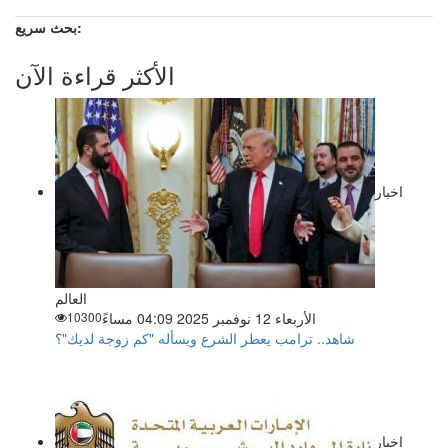
بحث سريع:
الأكثر قراءة الآن
اخبار
العالم
الأربعاء 12 نوفمبر 2025 04:09 مساءً
10300
شاهد.. ترامب يعطر الشرع ويسأله "كم زوجة لديك"؟
اخبار