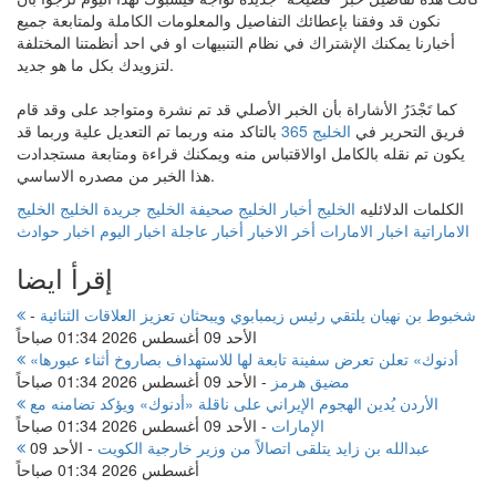
نكون قد وفقنا بإعطائك التفاصيل والمعلومات الكاملة ولمتابعة جميع
أخبارنا يمكنك الإشتراك في نظام التنبيهات او في احد أنظمتنا المختلفة
لتزويدك بكل ما هو جديد.
كما تَجْدَرُ الأشاراة بأن الخبر الأصلي قد تم نشرة ومتواجد على وقد قام
فريق التحرير في
الخليج 365
بالتاكد منه وربما تم التعديل علية وربما قد
يكون تم نقله بالكامل اوالاقتباس منه ويمكنك قراءة ومتابعة مستجدادت
هذا الخبر من مصدره الاساسي.
الكلمات الدلائليه
الخليج
أخبار الخليج
صحيفة الخليج
جريدة الخليج
الخليج
الاماراتية
اخبار الامارات
أخر الاخبار
أخبار عاجلة
اخبار اليوم
اخبار حوادث
إقرأ ايضا
شخبوط بن نهيان يلتقي رئيس زيمبابوي ويبحثان تعزيز العلاقات الثنائية
-
الأحد 09 أغسطس 2026 01:34 صباحاً
«أدنوك» تعلن تعرض سفينة تابعة لها للاستهداف بصاروخ أثناء عبورها
مضيق هرمز
-
الأحد 09 أغسطس 2026 01:34 صباحاً
الأردن يُدين الهجوم الإيراني على ناقلة «أدنوك» ويؤكد تضامنه مع
الإمارات
-
الأحد 09 أغسطس 2026 01:34 صباحاً
عبدالله بن زايد يتلقى اتصالاً من وزير خارجية الكويت
-
الأحد 09
أغسطس 2026 01:34 صباحاً