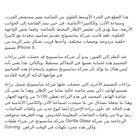
هذا القطع في الجزء الأوسط العلوي من الشاشة يضم مستشعر القرب،
وسماعة الأذن، والكاميرا الأمامية، في حين تمتد الشاشة إلى الجوانب
الأربعة، مما يؤدي إلى تقليص الإطار المحيط بالشاشة. وفيما يخص الواجهة
الخلفية، فقد قامت شركة سامسونج بتقديم تصاميم متعددة مع كاميرا
خلفية مزدوجة بوضعيات مختلفة، وأحدها قريب بشكل مثير للريبة من
تصميم iPhone X.
عند النظر إلى الصور، يبدو أن شركة سامسونج قد حصلت على براءات
التصميم هذه لحماية نفسها في المحاكم مستقبلا. وبالتالي، هذا يعني بأنه
ليس هناك ما يؤكد بأن شركة سامسونج ستقوم بإستخدام هذه التصاميم
في هواتفها الذكية الراقية القادمة.
براءات التصميم الأخرى التي تحصلت عليها شركة سامسونج تشمل براءة
تصميم لهاتف ذكي يضم شاشة خالية تماما من الإطار، وهذا ما يعني بأن
شاشة الهاتف المجسد في هذه البراءة تغطي 100% من واجهة الجهاز،
وهذا ما يجعلنا نتساءل عن ما سيحدث لسماعة الأذن والكاميرا الأمامية في
هذه الحالة. قد تكون براءة الإختراع أيضا لنوع جديد من واقيات الشاشات،
ربما نوعا من واقيات الشاشات المقاومة للخدوش. بهذه الطريقة ستتوقف
شركة سامسونج عن شراء طبقات Gorilla Glass الزجاجية من شركة
Corning، ولكن هذه مجرد تكهنات في الوقت الراهن.
……………