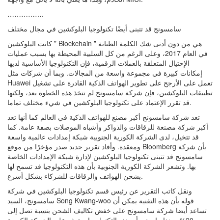
…………….
سامسونج قد تتبنى أيضًا تكنولوجيا البلوكشين في مجال مختلف
كانت البلوكشين ” Blockchain ” هي من دون أدنى شك الكلمة الطنانة
في العام 2017، وعلى الرغم من كل السلبية المحيطة بها بسبب عمليات
الإحتيال المتعلقة بالعملات الرقمية، فإن التكنولوجيا الأساسية لديها
إمكانات كبيرة في مجموعة واسعة من المجالات. وبما أن شركات مثل
Huawei تعمل على الأرجح على تطوير الهواتف الذكية القادرة على تشغيل
تطبيقات البلوكشين، فإن شركة سامسونج لم تتخذ هذه الخطوة بعد، ولكنها
قد تقرر الإعتماد على تكنولوجيا البلوكشين في شيء مختلف تماما.
تعد شركة سامسونج أكبر مصنع للهواتف الذكية في العالم كما أنها تعد
أكبر شركة مصنعة للرقاقات والذواكر وأشباه الموصلات بصفة عامة. كما
قد تتخيل، لدى الشركة الكورية الجنوبية شبكة إمدادات عالمية واسعة
ومعقدة. وأفاد تقرير جديد صدر مؤخرًا من موقع Bloomberg بأن شركة
سامسونج قد تتبنى تكنولوجيا البلوكشين لإدارة شبكة الإمدادات الخاصة
بها. وتشعر الشركة الكورية الجنوبية بأن هذه التكنولوجيا قد تسمح لها
بشحن الهواتف والرقاقات للشركاء بشكل أسرع.
ونقل كاتب التقرير عن رئيس قسم تكنولوجيا البلوكشين في شركة
سامسونج، السيد Song Kwang-woo قوله بأن هذه التقنية يمكن أن
تساعد أيضا شركة سامسونج على خفض تكاليف الشحن بنسبة تصل إلى