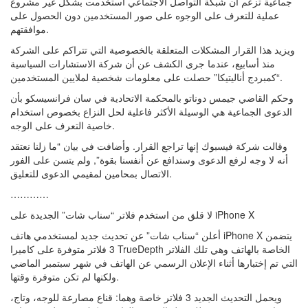
جماعية تزعم أن شبكة التواصل الاجتماعي استخدمت بشكل غير مشروع
عملية للتعرف على الوجوه على صور المستخدمين دون الحصول على
موافقتهم.
ويزيد هذا القرار المشكلات المتعلقة بالخصوصية التي تتراكم على الشركة
منذ أسابيع، عندما جرى الكشف عن أن شركة الاستشارات السياسية
“كمبردج أناليتيكا” حصلت على معلومات شخصية لملايين المستخدمين.
وحكم القاضي جيمس دوناتو بالمحكمة الاتحادية في سان فرانسيسكو بأن
الدعوى الجماعية هي الوسيلة الأكثر فاعلية لحل النزاع بخصوص استخدام
خاصية التعرف على الوجه.
وقالت شركة فيسبوك إنها تراجع القرار. وأضافت في بيان “ما زلنا نعتقد
أنه لا وجه لرفع الدعوى وسندافع عن أنفسنا بقوة”, ولم يتسن على الفور
الاتصال بمحامين لمقيمي الدعوى للتعليق.
…………
لا قلق من استخدم فلاتر “سناب شات” الجديدة على iPhone X
أعلن “سناب شات” عن تحديث جديد لمستخدمي هاتف iPhone X يتضمن
3 فلاتر متوفرة على كاميرا TrueDepth الخاصة بالهاتف وهي تلك الفلاتر
التي تم إختبارها أثناء الإعلان الرسمي عن الهاتف في شهر سبتمبر الماضي
ولكنها لم تكن متوفرة وقتها.
ويحمل التحديث الجديد 3 فلاتر خاصة وهما: قناع مصارعة للوجه، وتاج،