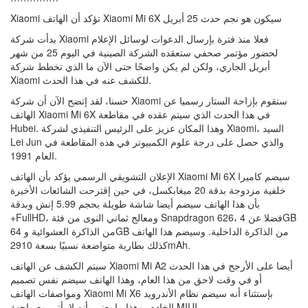
Xiaomi تؤكد أن الهاتف Xiaomi Mi 6X سيكون هو نجم حدث 25 أبريل
بدأت شركة Xiaomi فعلا منذ فترة بإرسال الدعوات لوسائل الإعلام
لحضور مؤتمر صحفي ستعقده الشركة الصينية في اليوم 25 من شهر
أبريل الجاري، ولكن لم يكن واضحًا حتى الآن ما الذي تخطط شركة
Xiaomi للكشف عنه في هذا الحدث.
حسنا، لقد إتضح الآن أن شركة Xiaomi ستقوم بإزاحة الستار رسميا عن
الهاتف Xiaomi Mi 6X في هذا الحدث الذي سيتم عقده في مقاطعة
Hubei. وهذا المكان عزيز على الرئيس التنفيذي لشركة Xiaomi، السيد
Lei Jun والذي حصل على درجة علوم الكمبيوتر في هذه المقاطعة في
العام 1991.
الإعلان التشويقي الرسمي يؤكد بأن الهاتف Xiaomi Mi 6X سيضم كاميرا
خلفية مزدوجة بدقة 20 ميغابكسل، في حين إقترحت الشائعات الأخيرة
بأن هذا الهاتف سيضم أيضا شاشة طويلة بحجم 5.99 إنش وبدقة
+FullHD، ومعالج ثماني النوى من فئة Snapdragon 626، فضلا عن 4GB
من الذاكرة العشوائية و 64GB من الذاكرة الداخلية. وسيضم هذا الهاتف
كذلك بطارية متواضعة نسبيًا بسعة 2910mAh.
سيتم الكشف عن الهاتف Xiaomi Mi A2 أيضا على الأرجح في هذا الحدث
أو في وقت لاحق من هذا العام، وهذا الهاتف سيضم نفس تصميم
ومواصفات الهاتف Xiaomi Mi X6 بإستثناء أنه سيضم نظام الأندرويد
الخادم، وهذا ما يعني بأنه لا يأتي مع واجهة MIUI.