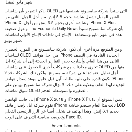
شهر مايو المقبل.
يذكر التقرير بأن شاشات OLED التي ستبدأ شركة سامسونج بتصنيعها في
الشهر المقبل تشمل شاشة بحجم 5.8 إنش من أجل الجيل الثاني من
iPhone X، وشاشة أخرى بحجم 6.5 إنش من أجل iPhone X Plus.
وتقول صحيفة The Economic Daily News بأن شركة سامسونج ستبدأ
الإنتاج الأولي لشاشات OLED هذه في شهر مايو وستضاعف الإنتاج في
شهر يونيو.
ومن المتوقع مرة أخرى أن تكون شركة سامسونج هي المورد الحصري
لشاشات OLED من أجل هواتف iPhone الجديدة القادمة في النصف
الثاني من هذا العام. وأشارت بعض التقارير الحديثة إلى أن شركة آبل
تجري محادثات مع شركات أخرى للحصول على شاشات OLED منها من
أجل تقليل إعتمادها على شركة سامسونج، ولكن تلك الشركات قد لا
تكون قادرة على تلبية طلبات آبل قبل حلول موعد إصدار هواتف iPhone
الجديدة لهذا العام. وعلاوة على ذلك، لا تزال شركة سامسونج تهيمن على
سوق شاشات OLED الصغيرة والمتوسطة الحجم.
إلى جانب الهاتفين iPhone X 2018 و iPhone X Plus، فمن المتوقع أن
تقوم شركة آبل بإصدار هاتف iPhone ثالث هذا العام سيضم شاشة LCD
بحجم 6.1 إنش. وهذا الهاتف قد يتخلى أيضا عن الزر الرئيسي الفعلي
وتعويضه بخاصية التعرف على الوجه Face ID.
Advertisements
كانت هذه تفاصيل خبر “فضيحة” جديدة تواجه فيسبوك لهذا اليوم نرجوا بأن