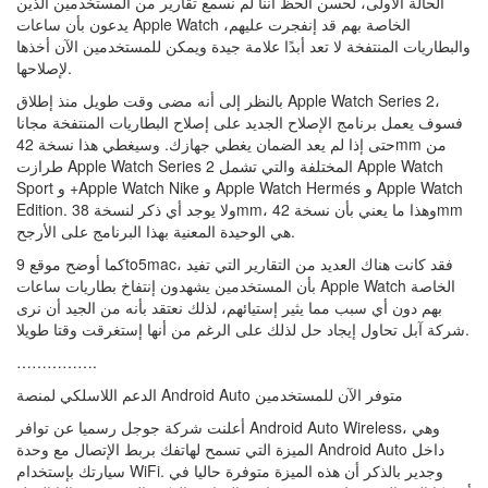
الحالة الأولى، لحسن الحظ أننا لم نسمع تقارير من المستخدمين الذين
يدعون بأن ساعات Apple Watch الخاصة بهم قد إنفجرت عليهم،
والبطاريات المنتفخة لا تعد أبدًا علامة جيدة ويمكن للمستخدمين الآن أخذها
لإصلاحها.
بالنظر إلى أنه مضى وقت طويل منذ إطلاق Apple Watch Series 2،
فسوف يعمل برنامج الإصلاح الجديد على إصلاح البطاريات المنتفخة مجانا
حتى إذا لم يعد الضمان يغطي جهازك. وسيغطي هذا نسخة 42mm من
طرازت Apple Watch Series 2 المختلفة والتي تشمل Apple Watch
Sport و +Apple Watch Nike و Apple Watch Hermés و Apple Watch
Edition. ولا يوجد أي ذكر لنسخة 38mm، وهذا ما يعني بأن نسخة 42mm
هي الوحيدة المعنية بهذا البرنامج على الأرجح.
كما أوضح موقع 9to5mac، فقد كانت هناك العديد من التقارير التي تفيد
بأن المستخدمين يشهدون إنتفاخ بطاريات ساعات Apple Watch الخاصة
بهم دون أي سبب مما يثير إستيائهم، لذلك نعتقد بأنه من الجيد أن نرى
شركة آبل تحاول إيجاد حل لذلك على الرغم من أنها إستغرقت وقتا طويلا.
…………….
الدعم اللاسلكي لمنصة Android Auto متوفر الآن للمستخدمين
أعلنت شركة جوجل رسميا عن توافر Android Auto Wireless، وهي
الميزة التي تسمح لهاتفك بربط الإتصال مع وحدة Android Auto داخل
سيارتك بإستخدام WiFi. وجدير بالذكر أن هذه الميزة متوفرة حاليا في