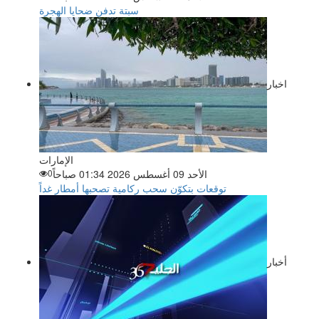
سبتة تدفن ضحايا الهجرة
اخبار
الإمارات
الأحد 09 أغسطس 2026 01:34 صباحاً
0
توقعات بتكوّن سحب ركامية تصحبها أمطار غداً
أخبار