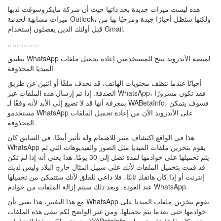
هذه ليست ميزات جديدة بحد ذاتها حيث أن شركة مايكروسوفت لديها
ميزات مشابهة لخدمة Outlook، ولكنها ستظل أخبارًا جيدة ومرحبًا بها من
قبل أولئك الذين يفضلون إستخدام Gmail.
…………..
تطبيق WhatsApp لمنصة الأندرويد يتيح للمستخدمين إعادة تحميل ملفات
الميديا المحذوفة
أحيانًا عندما ننظف محتويات الهاتف، قد نحذف ملفًا أو اثنين عن طريق
الصدفة. إذا تم إرسال هذه الملفات عبر WhatsApp، فقد تكون مسرورًا
بمعرفة أنها قد لا تضيع إلى الأبد لأنه وفقًا لـ WABetaInfo، فسوف يتمكن
مستخدمو WhatsApp على الأندرويد الآن من إعادة تحميل الملفات
المحذوفة.
هذا في الواقع اكتشاف مثير للاهتمام وله تأثير أيضًا. في السابق كان
WhatsApp يقوم بتخزين ملفات الميديا مثل الصور والفيديوهات التي لم
يتم تحميلها على خوادمها لمدة تصل إلى 30 يومًا. هذا يعني أنه إذا لم تكن
قد قمت بتحميل الملفات لأنك على سبيل المثال خارج البلاد وليس لديك
إنترنت أو إذا كان هاتفك ثابتًا، فلا داعي للقلق لأنك ستتمكن من تحميلها
عند العودة، وبعد ذلك سيتم إزالة الملفات من خوادم WhatsApp.
مع هذا التغيير، هذا يعني بأن WhatsApp تقوم بتخزين ملفات الميديا على
خوادمها حتى بعدما يتم تحميلها. ومن غير الواضح لكم تبقى هذه الملفات