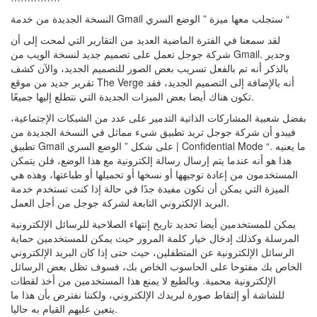
النسخة الجديدة من خدمة Gmail ستجلب معها ميزة ” الوضع السري “
لقد سمعنا في الفترة الماضية العديد من التقارير التي لمحت إلى أن
شركة جوجل تعمل على تصميم جديد لنسخة الويب من Gmail. وجدير
بالذكر أنه تم بالفعل تسريب بعض الصور للتصميم الجديد، والآن كشف
تقرير جديد من موقع The Verge أنه بالإضافة إلى التصميم الجديد، فقد
تكون هناك أيضا بعض الميزات الجديدة التي نتطلع إليها جميعًا.
بفضل شعبية المشاركات الذاتية التدمير على عدد من الشبكات الإجتماعية،
فيبدو أن شركة جوجل تريد تطبيق شيء مماثل في النسخة الجديدة من
تطبيق Gmail على شكل ” الوضع السري | Confidential Mode “. ما يعنيه
هذا هو أنه عندما يتم إرسال رسالة إلكترونية مع هذا الوضع، فلن يتمكن
المستخدمون من إعادة توجيهها أو نسخها أو تحميلها أو طباعتها، وهذه هي
الميزة التي يمكن أن تكون مفيدة جدًا في حالة إذا كنت تستخدم خدمة
البريد الإلكتروني التابعة لشركة جوجل من أجل العمل.
يمكن للمستخدمين أيضا تحديد تاريخ إنتهاء الصلاحية للرسائل الإلكترونية
المرسلة وكذلك إدخال خيار كلمة المرور حيث يمكن للمستخدمين حماية
الرسائل الإلكترونية عن المتطفلين، حيث حتى إذا كان البريد الإلكتروني
الخاص بك مفتوحا على الحاسوب الخاص بك، فسوف تظل بعض الرسائل
الإلكترونية محمية. وبالطبع لا يمنع هذا المستخدمين من أخذ لقطات
للشاشة أو إلتقاط صورة لبريدك الإلكتروني، ولكننا نفترض بأن هذا ما
يتعين عليهم القيام به حاليا.