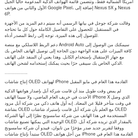
أمريكا الشمالية فقط، وتتضمن قائمة الهواتف الذكية المدعومة حاليا الجيل
الأول والثاني من هواتف Google Pixel، إضافة إلى Nexus 5X و Nexus
6P.
وقالت شركة جوجل في بيانها الرسمي أنه سيتم دعم المزيد من الأجهزة
في المستقبل. للحصول على التفاصيل الكاملة حول كل ما تحتاجه
للوصول إلى هذه الميزة، توجه إلى رابط المصدر أدناه.
دعم الربط اللاسلكي مع منصة Android Auto سيمكنك من الوصول إلى
كافة الميزات على هذه الواجهة دون الحاجة إلى توصيل الهاتف الخاص بك
مع جهاز الإستقبال بإستخدام الكابل. وهذا يعني أن المنفذ على الهاتف
الذكي الخاص بك سيبقى حرًا بحيث يمكنك إستخدامه لشحن الهاتف.
…………….
إنتاج شاشات OLED لهواتف iPhone القادمة هذا العام في مايو المقبل
لم يمض وقت طويل منذ أن قامت شركة آبل بإصدار هواتفها الذكية
الأحدث في خريف العام الماضي، ولا سيما الهاتف iPhone X الذي وصل
في وقت متأخر قليلا عن المعتاد. إنه أول هاتف ذكي من شركة آبل مزود
بشاشة OLED مع العلم بأن شركة آبل قامت بإستيراد شاشات OLED
المستخدمة في هذا الهاتف من شركة سامسونج نظرًا إلى أنها الشركة
الوحيدة التي يمكنها تصنيع شاشات OLED بالمقدار الذي تريده شركة آبل.
ووفقا لتقرير جديد صدر مؤخرًا من تايوان، فيبدو أن شركة سامسونج
ستبدأ بإنتاج شاشات OLED من أجل هواتف iPhone القادمة هذا العام في