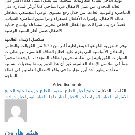
العائد المحدود من عمل الأطفال في المناجم. كما تُركّز المبادرة على
المناصرة والتوعية العامة، من خلال رفع مستوى الوعي المجتمعي بمخاطر
عمالة الأطفال، وإشراك الأطفال كسفراء ومراسلين لمناصرة الشباب،
فضلاً عن بناء شراكات مع القطاع الخاص لتعزيز المساءلة وإدماج حماية
الأطفال ضمن أطر التنمية الوطنية.
سلاسل الإمداد العالمية
توفر جمهورية الكونغو الديمقراطية أكثر من 75% من الكوبالت والنحاس
والمعادن الأساسية التي يقوم عليها قطاع الطاقة العالمي، من بطاريات
السيارات الكهربائية إلى أنظمة تخزين الطاقة المتجددة، ما يجعلها محوراً
مهماً في سلاسل الإمداد العالمية، غير أن هذا الدور يرتبط بتحديات إنسانية
معقّدة، يظهر أحد أبرز تجلياتها في واقع الأطفال العاملين في قطاع
المناجم.
Advertisements
الكلمات الدلائليه
الخليج
أخبار الخليج
صحيفة الخليج
جريدة الخليج
الخليج
الاماراتية
اخبار الامارات
أخر الاخبار
أخبار عاجلة
اخبار اليوم
اخبار حوادث
هيثم هارون