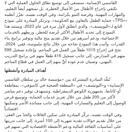
القاسمي الإنسانية، سنسعى إلى توسيع نطاق الحلول العملية التي لا
تكتفي بإخراج الأطفال من الأعمال الخطرة، بل تمنحهم أيضاً التعليم،
والمهارات المهنية، وفرصة النمو بكرامة، وفي الوقت نفسه، تعزّز أنظمة
حماية الطفل بالتعاون مع الحكومة». وترتكز المبادرة على نموذج «TPS+»
التابع لـ«اليونيسف»، والذي انطلق لأول مرة في عام 2023، ويستند هذا
النموذج إلى تحديد الأطفال الأكثر عُرضة للخطر، وربطهم بالخدمات
الاجتماعية، ودعم أسرهم من خلال تقديم منح مالية وتوفير برامج بناء
القدرات. وأثبت هذا النموذج نجاحه من خلال نتائج ملموسة، ففي 2024،
نجح في إخراج 1015 طفلاً من العمل في المناجم، وإعادة تسجيل 599
منهم في المدارس، إلى جانب تسجيل 416 طفلاً منهم في برامج التدريب
المهني، وضمان عدم عودة أيٍّ منهم إلى العمل في قطاع المناجم.
أهداف المبادرة وأنشطتها
تُنفَّذ المبادرة المشتركة بين «مؤسسة خالد بن سلطان القاسمي
الإنسانية» و«اليونيسف» في «المنطقة الصحية في كامبوفي»، بمقاطعة
أو-كاتانغا، بجمهورية الكونغو الديمقراطية. وتستهدف توفير دعم مباشر
لأكثر من 200 طفل من خلال تعزيز خدمات الحماية، وتوسيع فرص
الوصول إلى التعليم والمسارات المهنية، إلى جانب مساندة الأُسر وتمكينها
اقتصادياً.
وفي الوقت نفسه، تركّز المبادرة على تمكين العائلات والحدّ من الفقر،
من خلال تقديم حوالات نقدية شهرية إلى 100 أسرة، إلى جانب تدريبها
على أساسيات الثقافة المالية ودعم الأنشطة الاقتصادية التي تسهم في
توليد الدخل بقيادة التعاونيات المحلية، بما يقلّل اعتماد هذه الأسر على