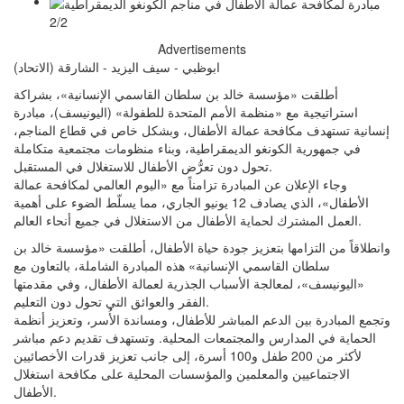
2/2
Advertisements
ابوظبي - سيف اليزيد - الشارقة (الاتحاد)
أطلقت «مؤسسة خالد بن سلطان القاسمي الإنسانية»، بشراكة
استراتيجية مع «منظمة الأمم المتحدة للطفولة» (اليونيسف)، مبادرة
إنسانية تستهدف مكافحة عمالة الأطفال، وبشكل خاص في قطاع المناجم،
في جمهورية الكونغو الديمقراطية، وبناء منظومات مجتمعية متكاملة
تحول دون تعرُّض الأطفال للاستغلال في المستقبل.
وجاء الإعلان عن المبادرة تزامناً مع «اليوم العالمي لمكافحة عمالة
الأطفال»، الذي يصادف 12 يونيو الجاري، مما يسلّط الضوء على أهمية
العمل المشترك لحماية الأطفال من الاستغلال في جميع أنحاء العالم.
وانطلاقاً من التزامها بتعزيز جودة حياة الأطفال، أطلقت «مؤسسة خالد بن
سلطان القاسمي الإنسانية» هذه المبادرة الشاملة، بالتعاون مع
«اليونيسف»، لمعالجة الأسباب الجذرية لعمالة الأطفال، وفي مقدمتها
الفقر والعوائق التي تحول دون التعليم.
وتجمع المبادرة بين الدعم المباشر للأطفال، ومساندة الأُسر، وتعزيز أنظمة
الحماية في المدارس والمجتمعات المحلية. وتستهدف تقديم دعم مباشر
لأكثر من 200 طفل و100 أسرة، إلى جانب تعزيز قدرات الأخصائيين
الاجتماعيين والمعلمين والمؤسسات المحلية على مكافحة استغلال
الأطفال.