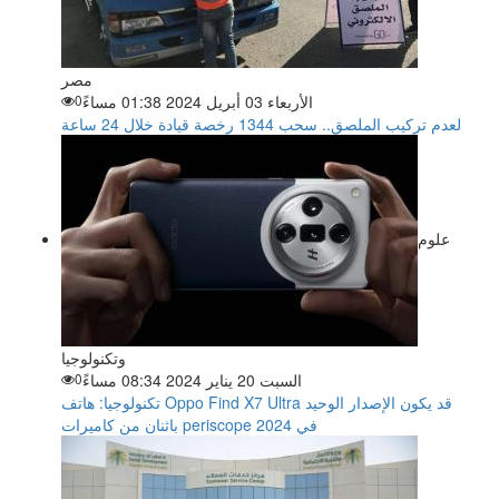
مصر
الأربعاء 03 أبريل 2024 01:38 مساءً
0
لعدم تركيب الملصق.. سحب 1344 رخصة قيادة خلال 24 ساعة
علوم
وتكنولوجيا
السبت 20 يناير 2024 08:34 مساءً
0
تكنولوجيا: هاتف Oppo Find X7 Ultra قد يكون الإصدار الوحيد
باثنان من كاميرات periscope في 2024