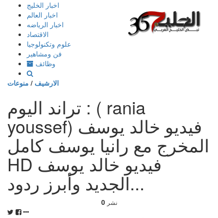
إذهب
اخبار الخليج
الى
اخبار العالم
المحتوى
اخبار الرياضه
الاقتصاد
علوم وتكنولوجيا
فن ومشاهير
وظائف
الارشيف
/
منوعات
تراند اليوم : ( rania
youssef) فيديو خالد يوسف
المخرج مع رانيا يوسف كامل
HD فيديو خالد يوسف
الجديد وأبرز ردود...
0
نشر