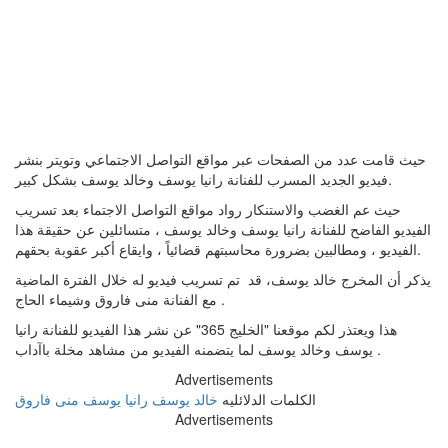
حيث قامت عدد من الصفحات عبر مواقع التواصل الاجتماعي وتويتر بنشر
فيديو الجديد المسرب للفنانة رانيا يوسف وخالد يوسف بشكل كبير.
حيث عم الغضب والاستنكار رواد مواقع التواصل الاجتماء بعد تسريب
الفيديو الفاضح للفنانة رانيا يوسف وخالد يوسف ، متسائلين عن حقيقة هذا
الفيديو ، ومطالبين بضرورة محاسبتهم قضائياً ، وايقاع أكبر عقوبة بحقهم.
يذكر أن المخرج خالد يوسف، قد تم تسريب فيديو له خلال الفترة الماضية
مع الفنانة منى فاروق وشيماء الحاج .
هذا ويعتذر لكم موقعنا "الخليج 365" عن نشر هذا الفيديو للفنانة رانيا
يوسف وخالد يوسف لما يتضمنه الفيديو من مشاهد مخلة باآداب .
Advertisements
الكلمات الدلائليه
خالد يوسف
رانيا يوسف
منى فاروق
Advertisements