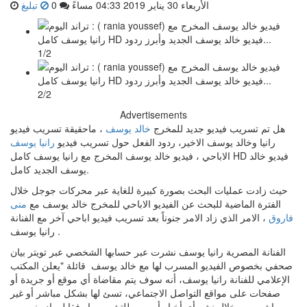
الأربعاء 30 يناير 2019 04:33 مساءً
0
تبليغ
1/2
2/2
Advertisements
هل تم تسريب فيديو جديد للمخرج
خالد يوسف
، ماحقيقة تسريب فيديو
رانيا وخالد يوسف الاخير، ردود الفعل حول تسريب فيديو
رانيا يوسف
الاباحي ، فيديو خالد يوسف المخرج مع رانيا يوسف كامل HD فيديو خالد
يوسف الجديد كامل.
حيث زادت عمليات البحث بصورة كبيرة للغاية عبر محركات جوجل خلال
الفترة الماضية للبحث عن الفيديو الاباحي للمخرج خالد يوسف مع
منى
فاروق
، الامر الذي زاد الامر جنوناً بعد تسريب فيديو اباحي آخر مع الفنانة
رانيا يوسف .
الفنانة المصرية رانيا يوسف نشرت عبر حسابها الشخصي عبر تويتر بيان
صحفي بخصوص الفيديو المسرب لها مع خالد يوسف قائلة "يعلن المكتب
الإعلامي للفنانة رانيا يوسف، أنه سوف يتم مقاضاة أي موقع أو جريدة أو
صفحات على مواقع التواصل الاجتماعي، تسئ لها بشكل مباشر أو غير
مباشر، من خلال نشر أي أخبار أو صور للتشهير بها وفقا لمواد ونصوص