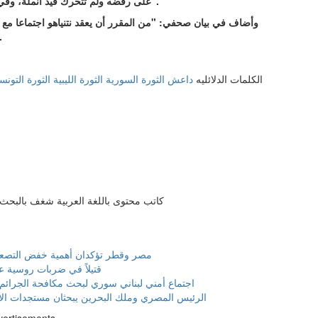
على رفضه ولم تتحرك قيد أنملة، وفي الوقت نفسه، تواصل الانخراط في التلاعب والحرب النفسية".
وأضاف في بيان صحفي: "من المقرر أن يعقد نتنياهو اجتماعا مع
التفاوض، والبت 
الكلمات الدلائليه
داعش
الثورة السورية
الثورة الليبية
الثورة التونس
كاتب محتوى باللغة العربية شغف بالبحث و
مصر وقطر تؤكدان أهمية خفض التصعي
17 قتيلاً في ضربات روسية ع
اجتماع أمني لبناني سوري لبحث مكافحة الجرائم ا
الرئيس المصري وملك البحرين يبحثان مستجدات الأو