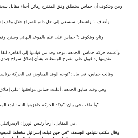
وبين ويتكوف أن حماس ستطلق وفق المقترح رهائن أحياء مقابل سجناء و
وأضاف :" واشنطن ستسعى إلى حل دائم للصراع خلال وقف إطلاق
وتابع ويتكوف :" حماس على علم بالموعد النهائي وسنرد وفق
وأعلنت حركة حماس، الجمعة، توجه وفد من قيادتها إلى القاهرة للق
وقالت حماس، في بيان: "توجه الوفد المفاوض في الحركة برئاسة خ
وفي وقت سابق الجمعة، أعلنت حماس موافقتها "على إطلاق
الأمريكية، إضافة إلى جثامين 4 آ
وأضافت في بيان: "تؤكد الحركة جاهزيتها التامة لبدء المفاوضات والوصول إلى اتفاق شامل حول قضايا المرحلة الثانية".
رده على قبول حركة "حماس" مقترح الوسطاء.
في المقابل، أرجأ رئيس الوزراء الإسرائيلي
وقال مكتب نتنياهو، الجمعة: "في حين قبلت إسرائيل مخطط المبع