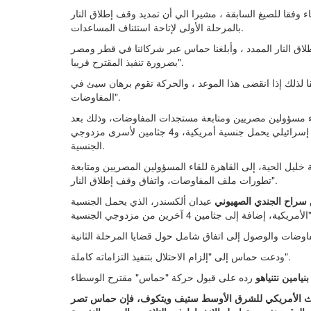
فقا للصيغ السابقة ، مشيرا الي أن تمديد وقف إطلاق النار
بالمرحلة الأولى لإتاحة استئناف المساعدات.
 النار الممدد ، وأبلغنا حماس عبر شركائنا في قطر ومصر
بضرورة تنفيذ المقترح قريبا".
ا لذلك إذا انقضى هذا الموعد ، والحركة تقوم برهان سيئ في
المفاوضات".
اء مسؤولين مصريين ومتابعة مستجدات المفاوضات، وذلك بعد
تقديمها رد قبول على مقترح الوسطاء، بشأن إطلاق سراح جندي إسرائيلي يحمل جنسية أمريكية، و4 جثامين لأسرى مزدوجي
الجنسية.
ليل الحية، إلى القاهرة للقاء المسؤولين المصريين ومتابعة
تطورات ملف المفاوضات، واتفاق وقف إطلاق النار".
سراح الجندي الصهيوني
عيدان ألكسندر، الذي يحمل الجنسية
خرين من مزدوجي الجنسية".
ودعت حماس إلى "إلزام الاحتلال بتنفيذ التزاماته كاملة".
بنيامين نتنياهو
وث الأمريكي للشرق الأوسط ستيف ويتكوف، فإن حماس تصر