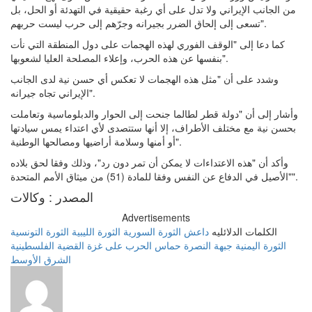
من الجانب الإيراني ولا تدل على أي رغبة حقيقية في التهدئة أو الحل، بل
تسعى إلى إلحاق الضرر بجيرانه وجرّهم إلى حرب ليست حربهم".
كما دعا إلى "الوقف الفوري لهذه الهجمات على دول المنطقة التي نأت
بنفسها عن هذه الحرب، وإعلاء المصلحة العليا لشعوبها".
وشدد على أن "مثل هذه الهجمات لا تعكس أي حسن نية لدى الجانب
الإيراني تجاه جيرانه".
وأشار إلى أن "دولة قطر لطالما جنحت إلى الحوار والدبلوماسية وتعاملت
بحسن نية مع مختلف الأطراف، إلا أنها ستتصدى لأي اعتداء يمس سيادتها
أو أمنها وسلامة أراضيها ومصالحها الوطنية".
وأكد أن "هذه الاعتداءات لا يمكن أن تمر دون رد"، وذلك وفقا لحق بلاده
"الأصيل في الدفاع عن النفس وفقا للمادة (51) من ميثاق الأمم المتحدة".
المصدر : وكالات
Advertisements
الكلمات الدلائليه
داعش
الثورة السورية
الثورة الليبية
الثورة التونسية
الثورة اليمنية
جبهة النصرة
حماس
الحرب على غزة
القضية الفلسطينية
الشرق الأوسط