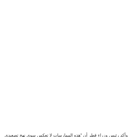
وأكد رئيس وزراء قطر أن "هذه الممارسات لا تعكس سوى نهج تصعيدي