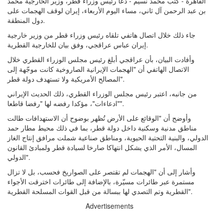
القاهرة - كتب محمد نسيم - دعا رئيس وزراء قطر، وزير الخارجية محمد
بن عبد الرحمن آل ثاني، مساء اليوم الأربعاء، إيران لوقف الهجمات على
دول المنطقة.
جاء ذلك خلال اتصال هاتفي تلقاه رئيس وزراء قطر من وزير خارجية
إيران عباس عراقجي، وفق بيان للخارجية القطرية.
وأفادت البيان، بأن عراقجي أبلغ رئيس مجلس الوزراء القطري خلال
الاتصال الهاتفي أن "الهجمات الإيرانية الصاروخية كانت موجّهة إلى
المصالح الأمريكية ولا تستهدف دولة قطر".
من جانبه، اعتبر رئيس مجلس الوزراء القطري، ذلك الحديث الإيراني
"ادعاءات"، مؤكدا رفضه لها "رفضا قاطعا".
وأوضح أن "الوقائع على الأرض تُظهر بوضوح أن الاستهدافات طالت
مناطق مدنية وسكنية داخل دولة قطر، بما في ذلك محيط مطار حمد
الدولي، والبنية التحتية الحيوية، ومناطق صناعية شملت مرافق إنتاج الغاز
المسال، الأمر الذي يشكل انتهاكا صارخا لسيادة قطر ولمبادئ القانون
الدولي".
وأشار إلى أن "الهجمات لم تقتصر على الصواريخ فحسب، بل لا تزال
مستمرة عبر طائرات مسيّرة، بالإضافة إلى طائرات اخترقت الأجواء
القطرية وتم التصدي لها ببسالة من قبل القوات المسلحة القطرية".
Advertisements