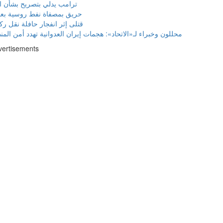
ترامب يدلي بتصريح بشأن ال
حريق بمصفاة نفط روسية بعد
قتلى إثر انفجار حافلة نقل 
محللون وخبراء لـ«الاتحاد»: هجمات إيران العدوانية تهدد أمن الم
vertisements