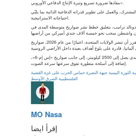
مفادها ضرورة تسريع وتيرة الإنتاج الدفاعي الأوروبي».
لمشترك، والعمل على تطوير قدراته الدفاعية الذاتية بما يلبّي
احتياجاته الاستراتيجية.
ئيس دونالد ترامب، بتعليق خطط نشر صواريخ متوسطة المدى في
وبموجب اتفاق سابق مع الإدارة الأميركية الماضية، كان من المقرر أن تنشر الولايات المتحدة، اعتبارًا من عام 2026، صواريخ
وكانت هذه الخطط تشمل نشر صواريخ كروز من طراز «توماهوك» بمدى يصل إلى 2500 كيلومتر، إلى جانب صواريخ «إس إم-6»،
إضافة إلى أسلحة متطورة تفوق سرعتها سرعة الصوت.
ية
الثورة اليمنية
جبهة النصرة
حماس
الحرب على غزة
القضية
الفلسطينية
الشرق الأوسط
MO Nasa
إقرأ ايضا