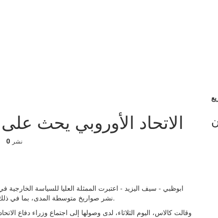
الاتحاد الأوروبي يحث على
ن
0
نشر
ابوظبي - سيف اليزيد - اعتبرت الممثلة العليا للسياسة الخارجية في ا
نشر صواريخ متوسطة المدى، بما في ذلك صواريخ «توماهوك»، في ألمانيا، يمثل «جرس إنذار» لأوروبا.
وقالت كالاس، اليوم الثلاثاء، لدى وصولها إلى اجتماع وزراء دفاع الا