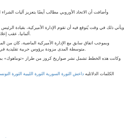
وأضافت أن الاتحاد الأوروبي مطالب أيضًا بتعزيز آليات الشراء ا
ويأتي ذلك في وقت يُتوقع فيه أن تقوم الإدارة الأميركية، بقيادة الر
ألمانيا، عقب إعلان واشنطن سحب نحو خمسة آلاف جندي أميركي من أراضيها.
متوسطة المدى مزودة برؤوس حربية تقليدية في ألمانيا، قادرة على بلوغ أهداف بعيدة داخل الأراضي الروسية.
الكلمات الدلائليه
داعش
الثورة السورية
الثورة الليبية
الثورة التونس