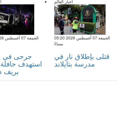
اخبار العالم
ا
الجمعة 07 أغسطس 2026 05:20
مساءً
قتلى بإطلاق نار في
جرحى في ان
مدرسة بتايلاند
استهدف حافلة 
بريف 