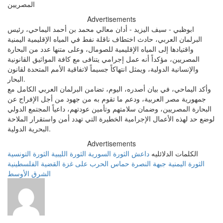
Advertisements
ابوظبي - سيف اليزيد - أدان معالي محمد بن أحمد اليماحي، رئيس
البرلمان العربي، حادث اختطاف ناقلة نفط في المياه الإقليمية اليمنية
واقتيادها إلى المياه الإقليمية للصومال، وعلى متنها عدد من البحارة
المصريين، مؤكداً أنه عمل إجرامي يتنافى مع كافة المواثيق القانونية
والإنسانية الدولية، ويمثل انتهاكاً جسيماً لاتفاقية الأمم المتحدة لقانون
البحار.
وأكد اليماحي، في بيان أصدره، اليوم، تضامن البرلمان العربي الكامل مع
جمهورية مصر العربية، ودعم ما تقوم به من جهود من أجل الإفراج عن
البحارة المصريين، وضمان سلامتهم وتأمين عودتهم، داعياً المجتمع الدولي
لوضع حد لهذه الأعمال الإجرامية الخطيرة التي تهدد أمن واستقرار الملاحة
البحرية الدولية.
Advertisements
الكلمات الدلائليه
داعش
الثورة السورية
الثورة الليبية
الثورة التونسية
الثورة اليمنية
جبهة النصرة
حماس
الحرب على غزة
القضية الفلسطينية
الشرق الأوسط