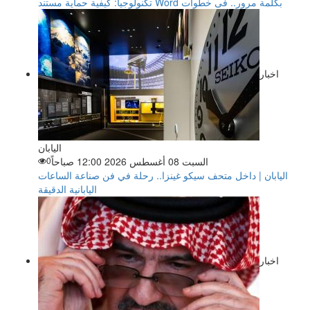
تكنولوجيا: كيفية حماية مستند Word بكلمة مرور.. فى خطوات
اخبار
اليابان
السبت 08 أغسطس 2026 12:00 صباحاً
0
اليابان | داخل متحف سيكو غينزا.. رحلة في فن صناعة الساعات
اليابانية الدقيقة
اخبار