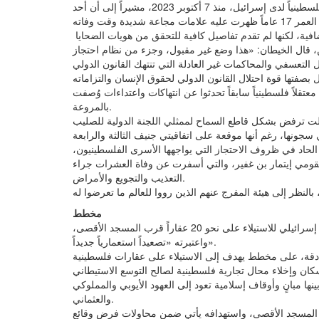
وأكد الخيطان أن المفوضية تحققت من وفاة ما لا يقل عن 90 معتقلاً فلسطينياً لدى إسرائيل، منذ 7 أكتوبر 2023، مشيراً إلى أن أحد
، قال الخيطان: «هذا وضع غير مقبول، وجزء من نظام احتجاز
وتضمن تقرير «نيويورك تايمز» الذي أثار غضب إسرائيل، شهادات 14 معتقلاً فلسطينياً سابقاً تحدثوا عن انتهاكات واعتداءات وُصفت
بالمروعة.
لت ترفض بشكل قاطع السماح لممثلي اللجنة الدولية للصليب
لحاد في ظروف الاحتجاز التي يواجهها الأسرى الفلسطينيون،
 القومي إيتمار بن غفير، والتي أسفرت عن وفاة العشرات جراء
التعذيب والتجويع والأمراض.
مخطط
في سياق متصل، حذّرت محافظة القدس الفلسطينية، من مخطط إسرائيلي للاستيلاء على نحو 20 عقاراً قرب المسجد الأقصى،
واعتبرته «تصعيداً استعمارياً جديداً».
ادقة، على مخطط يهدف إلى الاستيلاء على عقارات فلسطينية
تضم ما بين 15 و20 عقاراً فلسطينياً، بينها مبانٍ وأوقاف إسلامية تعود إلى العهود الأيوبي والمملوكي
والعثماني.
 المسجد الأقصى، واستهدافه يأتي ضمن محاولات فرض وقائع