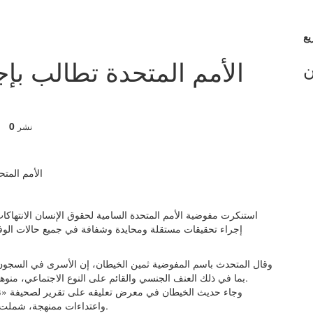
الأمم المتحدة تطالب بإج
ن
0
نشر
استنكرت مفوضية الأمم المتحدة السامية لحقوق الإنسان الانتهاكات 
إجراء تحقيقات مستقلة ومحايدة وشفافة في جميع حالات الوفاة
وقال المتحدث باسم المفوضية ثمين الخيطان، إن الأسرى في السجون 
بما في ذلك العنف الجنسي والقائم على النوع الاجتماعي، منوهاً بأن ذلك يشمل العديد من حالات الاغتصاب، ومن بينها أطفال.
وجاء حديث الخيطان في معرض تعليقه على تقرير لصحيفة «
واعتداءات ممنهجة، شملت أطفالاً، على يد جنود إسرائيليين ومستوطنين وحراس سجون.