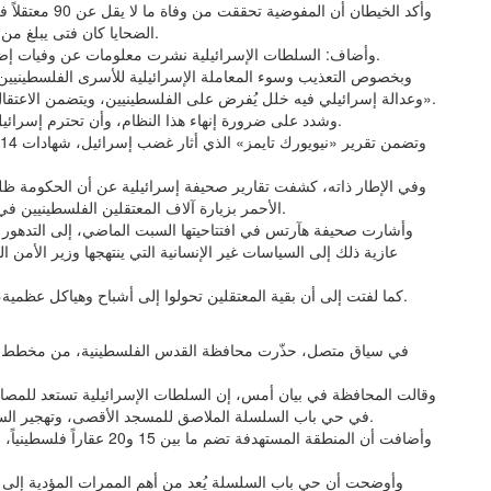
الضحايا كان فتى يبلغ من العمر 17 عاماً ظهرت عليه علامات مجاعة شديدة وقت وفاته.
وأضاف: السلطات الإسرائيلية نشرت معلومات عن وفيات إضافية، لكنها لم تقدم تفاصيل كافية للتحقق من هويات الضحايا.
وبخصوص التعذيب وسوء المعاملة الإسرائيلية للأسرى الفلسطينيين
وعدالة إسرائيلي فيه خلل يُفرض على الفلسطينيين، ويتضمن الاعتقال التعسفي والمحاكمات غير العادلة التي تنتهك القانون الدولي».
وشدد على ضرورة إنهاء هذا النظام، وأن تحترم إسرائيل بصفتها قوة احتلال القانون الدولي لحقوق الإنسان والتزاماته.
وفي الإطار ذاته، كشفت تقارير صحيفة إسرائيلية عن أن الحكومة ظ
الأحمر بزيارة آلاف المعتقلين الفلسطينيين في سجونها، رغم أنها موقعة على اتفاقيتي جنيف الثالثة والرابعة.
وأشارت صحيفة هآرتس في افتتاحيتها السبت الماضي، إلى التدهور ا
عازية ذلك إلى السياسات غير الإنسانية التي ينتهجها وزير الأمن
كما لفتت إلى أن بقية المعتقلين تحولوا إلى أشباح وهياكل عظمية، بالنظر إلى هيئة المفرج عنهم الذين رووا للعالم ما تعرضوا له.
وقالت المحافظة في بيان أمس، إن السلطات الإسرائيلية تستعد للمص
في حي باب السلسلة الملاصق للمسجد الأقصى، وتهجير السكان وإخلاء محال تجارية فلسطينية لصالح التوسع الاستيطاني.
وأضافت أن المنطقة المستهدفة 
وأوضحت أن حي باب السلسلة يُعد من أهم الممرات المؤدية إلى