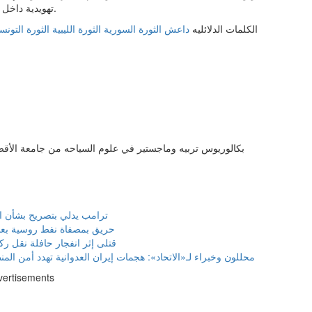
تهويدية داخل البلدة القديمة، وتفريغ محيط الأقصى من سكانه الفلسطينيين.
الكلمات الدلائليه
داعش
الثورة السورية
الثورة الليبية
الثورة التونس
بكالوريوس تربيه وماجستير في علوم السياحه من جامعة الأقص
ترامب يدلي بتصريح بشأن ال
حريق بمصفاة نفط روسية بعد
قتلى إثر انفجار حافلة نقل 
محللون وخبراء لـ«الاتحاد»: هجمات إيران العدوانية تهدد أمن الم
vertisements