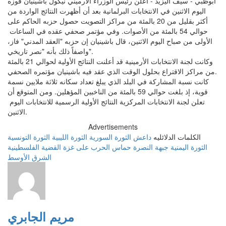
ابوظبي - سيف اليزيد - أعلن رئيس الوزراء الأرميني نيكول باشينيان فوزه
اليوم الاثنين في الانتخابات البرلمانية ​بعد أن أظهرت النتائج الواردة من
أكثر بقليل من 20 بالمئة من مراكز التصويت حصول حزبه ⁠الحاكم على
حوالي 54 بالمئة من الأصوات. وفي ​مؤتمر صحفي عقده في الساعات ​
الأولى ‌من صباح اليوم الاثنين، ⁠قال باشينيان ​إن حزبه "العقد المدني" فاز،
واصفاً ذلك بأنه "نصر تاريخي".
وكانت لجنة الانتخابات الأرمينية قد أعلنت النتائج الأولية لحوالي 21 بالمئة
من ‌مراكز الاقتراع بحلول الوقت الذي عقد فيه ‌باشينيان مؤتمره الصحفي.
كانت نسبة ​المشاركة في البلد الذي يبلغ تعداد سكانه ثلاثة ملايين نسمة
قوية، إذ بلغت حوالي 59 بالمئة من الناخبين المؤهلين. ومن المتوقع أن
تعلن لجنة الانتخابات ​المركزية النتائج الأولية الرسمية للانتخابات اليوم ​
الاثنين.
Advertisements
الكلمات الدلائليه
داعش
الثورة السورية
الثورة الليبية
الثورة التونسية
الثورة اليمنية
جبهة النصرة
حماس
الحرب على غزة
القضية الفلسطينية
الشرق الأوسط
مريم الجابري