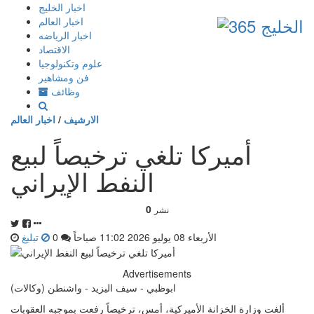
إذهب
اخبار الخليج
الى
اخبار العالم
المحتوى
اخبار الرياضه
الاقتصاد
علوم وتكنولوجيا
فن ومشاهير
وظائف
الارشيف
/
اخبار العالم
أميركا تلغي ترخيصاً لبيع
النفط الإيراني
0
نشر
الأربعاء 08 يوليو 2026 11:02 صباحاً
0
تبليغ
Advertisements
ابوظبي - سيف اليزيد - واشنطن (وكالات)
ألغت وزارة الخزانة الأميركية، أمس، ترخيصاً رفعت بموجبه العقوبات