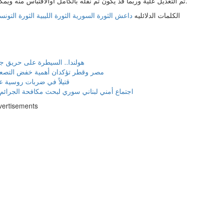
تم التعديل علية وربما قد يكون تم نقله بالكامل اوالاقتباس منه ويمكنك قراءة ومتابعة مستجدادت هذا الخبر من مصدره الاساسي.
الكلمات الدلائليه
داعش
الثورة السورية
الثورة الليبية
الثورة التونس
هولندا.. السيطرة على حريق ج
مصر وقطر تؤكدان أهمية خفض التصعي
17 قتيلاً في ضربات روسية ع
اجتماع أمني لبناني سوري لبحث مكافحة الجرائم ا
vertisements