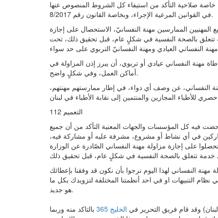
خاصة صلاحية التأكد من استيفاء كل الشروط المنصوص عنها
في القوانين المرعية الإجراء، وبخاصة القانون رقم 8/2017.
لصحة العامة بأن القانون رقم 8/2017، ألزم جميع المهنيين الممارسين مهنة النفسانيّ، الاستحصال على إجازة
ة تتعلق بالصحة النفسية في شكلٍ عام، قبل تحقيق ذلك، تحت
هنة النفساني العيادي ومهنة النفسانيّ التربوي على حد سواء
ة مهنة النفساني عيادي أو تربوي، أن يبرز إذن المزاولة في
أماكن العمل، وفي شكلٍ واضح.
هنة النفساني، عن وصف أي دواء، في إطار ممارستهم مهنتهم،
التعميم 112
ت المديرية أصدرت تعميما آخر في هذا الشأن، يحمل الرقم 112، حضت فيه كل المؤسسات والجهات المعنية التأكد من أن جميع
المشاركين في أي نشاط أو مشروع، مشرفة عليه أو مشاركة فيه،
حصلوا على إجازة مزاولة مهنة النفساني الصّادرة عن الوزارة
هنة النفساني لهذا اليوم نرجوا بأن نكون قد وفقنا بإعطائك
 نظام التنبيهات او في احد أنظمتنا المختلفة لتزويدك بكل ما
هو جديد.
(لبنان) وقد قام فريق التحرير في
الخليج 365
بالتاكد منه وربما