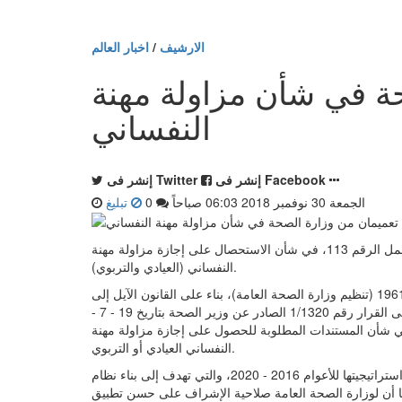
الارشيف
/
اخبار العالم
ة في شأن مزاولة مهنة
النفساني
إنشر فى Facebook
إنشر فى Twitter
الجمعة 30 نوفمبر 2018 06:03 صباحاً
0
تبليغ
أصدرت ​وزارة الصحة​ العامة - المديرية العامة للصحة، تعميما يحمل الرقم 113، في شأن الاستحصال على إجازة مزاولة مهنة
النفساني (العيادي والتربوي).
وجاء في التعميم: "بناء على المرسوم رقم 8377، تاريخ 30 - 12 - 1961 (تنظيم ​وزارة الصحة العامة​)، بناء على القانون الآيل إلى
تنظيم مهنة النفساني في ​لبنان​ رقم 8، تاريخ 10 - 2 - 2017، وعطفا على القرار رقم 1/1320 الصادر عن وزير الصحة بتاريخ 19 - 7 -
المنشور في ​الجريدة الرسمية​ عدد 33، تاريخ 27 - 7 - 2017، في شأن المستندات المطلوبة للحصول على إجازة مزاولة مهنة
النفساني العيادي أو التربوي.
وبما أن الصحة النفسية هي من أولويات وزارة الصحة، كما ورد في استراتيجيتها للأعوام 2016 - 2020، والتي تهدف إلى بناء نظام
أن لوزارة الصحة العامة صلاحية الإشراف على حسن تطبيق