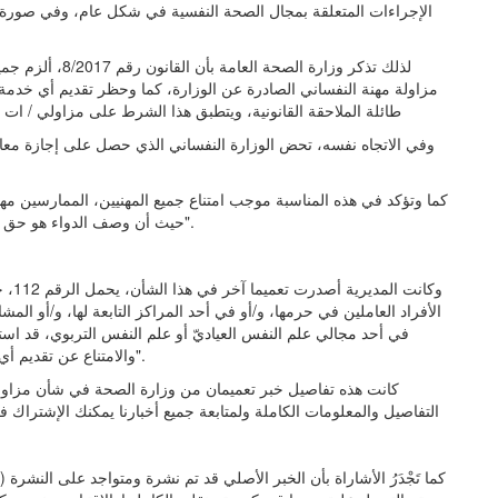
الإجراءات المتعلقة بمجال الصحة النفسية في شكل عام، وفي صورة 
لذلك تذكر وزارة ا
مزاولة مهنة النفساني الصادرة عن الوزارة، كما وحظر تقديم أي خدم
طائلة الملاحقة القانونية، ويتطبق هذا الشرط على مزاولي / ات م
وفي الاتجاه نفسه، تحض الوزارة النفساني الذي حصل على إجازة معاطا
كما وتؤكد في هذه المناسبة موجب امتناع جميع المهنيين، الممارسين م
حيث أن وصف الدواء هو حق حصري للأطباء المجازين والمنتمين إلى ​نقابة الأطباء​ في لبنان".
وكان
الأفراد العاملين في حرمها، و/أو في أحد المراكز التابعة لها، و/أو 
في أحد مجالي علم النفس العياديّ أو علم النفس التربوي، قد است
والامتناع عن تقديم أي خدمة تتعلق بالصحة النفسية في شكلٍ عام، قبل تحقيق ذلك".
كانت هذه تفاصيل خبر تعميمان من وزارة الصحة في شأن مزاولة م
التفاصيل والمعلومات الكاملة ولمتابعة جميع أخبارنا يمكنك الإشتراك في
كما تَجْدَرُ الأشاراة بأن الخبر الأصلي قد تم نشرة ومتواجد على النشرة 