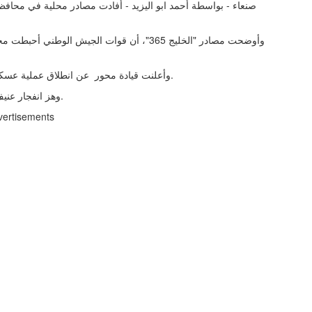
صنعاء - بواسطة أحمد ابو اليزيد - أفادت مصادر محلية في محافظة
وأوضحت مصادر "الخليج 365"، أن قوات الجيش ا
وأعلنت قيادة محور عن انطلاق عملية عسكرية لمداهمة أوكار خلايا الاغتيالات التي تستهدف أفراد الجيش.
وهز انفجار عنيف جراء سقوط قذيفة للميليشيا الانقلابية على الأحياء الشرقية.
vertisements