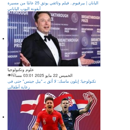
اليابان | بيرفيوم.. فيلم وثائقي يوثق 25 عامًا من مسيرة
أيقونة البوب الياباني
علوم وتكنولوجيا
الخميس 22 مايو 2025 03:01 مساءً
0
تكنولوجيا: إيلون ماسك: لا أثق بـ "بيل جيتس" حتى فى
رعاية أطفالى