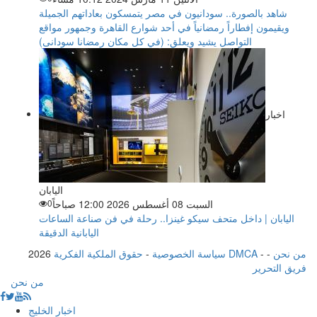
شاهد بالصورة.. سودانيون في مصر يتمسكون بعاداتهم الجميلة
ويقيمون إفطاراً رمضانياً في أحد شوارع القاهرة وجمهور مواقع
التواصل يشيد ويعلق: (في كل مكان رمضانا سودانى)
اخبار
اليابان
السبت 08 أغسطس 2026 12:00 صباحاً
0
اليابان | داخل متحف سيكو غينزا.. رحلة في فن صناعة الساعات
اليابانية الدقيقة
من نحن
-
-
حقوق الملكية الفكرية DMCA
سياسة الخصوصية
-
2026
فريق التحرير
من نحن
اخبار الخليج