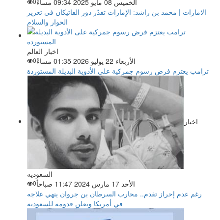
الخميس 08 مايو 2025 09:34 مساءً
0
الامارات | محمد بن راشد: الإمارات تقدّر دور الفاتيكان في تعزيز
الحوار والسلام
اخبار العالم
الأربعاء 22 يوليو 2026 01:35 مساءً
0
ترامب يعتزم فرض رسوم جمركية على الأدوية البديلة المستوردة
اخبار
السعوديه
الأحد 17 مارس 2024 11:47 صباحاً
0
رغم عدم إحراز تقدم.. محارب السرطان بن جروان ينهي علاجه
في أمريكا ويعلن قدومه للسعودية