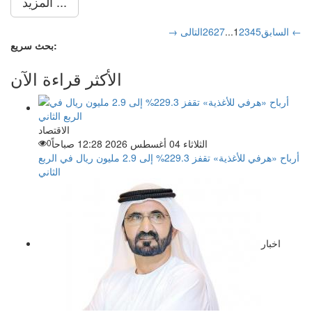
المزيد ...
التالى ←
→ السابق
5
4
3
2
1
...
27
26
بحث سريع:
الأكثر قراءة الآن
الاقتصاد
الثلاثاء 04 أغسطس 2026 12:28 صباحاً
0
أرباح «هرفي للأغذية» تقفز 229.3% إلى 2.9 مليون ريال في الربع
الثاني
اخبار