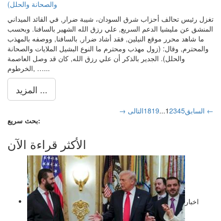
تغزل رئيس تحالف أحزاب شرق السودان، شيبة ضرار, في القائد الميداني
المنشق عن مليشيا الدعم السريع, علي رزق الله الشهير بالسافنا. وبحسب
ما شاهد محرر موقع النيلين, فقد أشاد ضرار, بالسافنا, ووصفه بالمهذب
والمحترم, وقال: (زول مهذب ومحترم ما النوع البشيل الملايات والصحانة
والحلل). الجدير بالذكر أن علي رزق الله, كان قد وصل العاصمة
الخرطوم, …...
المزيد ...
التالى ←
→ السابق
5
4
3
2
1
...
19
18
بحث سريع:
الأكثر قراءة الآن
اخبار