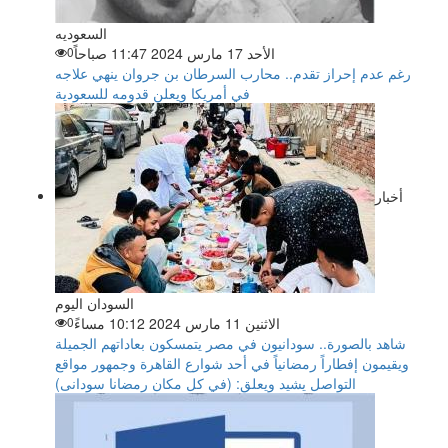
السعوديه
الأحد 17 مارس 2024 11:47 صباحاً
0
رغم عدم إحراز تقدم.. محارب السرطان بن جروان ينهي علاجه
في أمريكا ويعلن قدومه للسعودية
أخبار
السودان اليوم
الاثنين 11 مارس 2024 10:12 مساءً
0
شاهد بالصورة.. سودانيون في مصر يتمسكون بعاداتهم الجميلة
ويقيمون إفطاراً رمضانياً في أحد شوارع القاهرة وجمهور مواقع
التواصل يشيد ويعلق: (في كل مكان رمضانا سودانى)