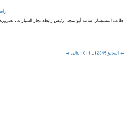
طالب المستشار أسامة أبوالمجد، رئيس رابطة تجار السيارات، بضرورة 
التالى ←
→ السابق
5
4
3
2
1
...
11
10