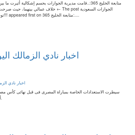
متابعة الخليج 365:..قامت مديرية الجوازات بحسم إشكالية أث
خلاف عمالي بينهما، حيث صرحت بإنه يمكن إلغ
توضح كيفية إلغاء المقيم للخروج النهائي المنفذ من كفيله رسمياً!!! appeared first on متابعة الخليج 365:....
أيمن حفنى صانع الألعاب من العودة لفريقه لكن بمقاعد البدلاء.