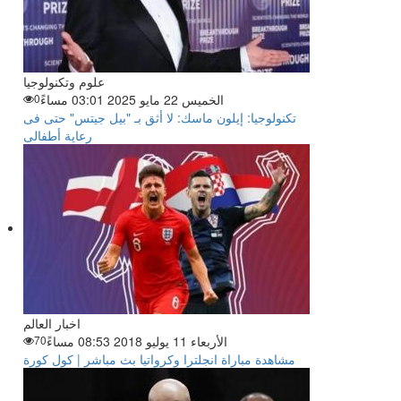
علوم وتكنولوجيا
الخميس 22 مايو 2025 03:01 مساءً
0
تكنولوجيا: إيلون ماسك: لا أثق بـ "بيل جيتس" حتى فى
رعاية أطفالى
اخبار العالم
الأربعاء 11 يوليو 2018 08:53 مساءً
70
مشاهدة مباراة انجلترا وكرواتيا بث مباشر | كول كورة