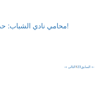
محامي نادي الشباب: حذرت الرئيس من هذه الألفاظ!
التالى ←
→ السابق
3
2
1