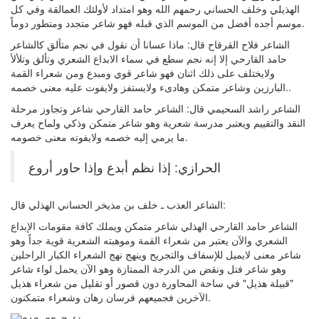
الهذيلي وخلف الحساني رحمهم الله وهو امتداد لأولئك العمالقة وفي كل
موسم أجده أفضل من الموسم الذي قبله فهو شاعر متجدد ومتطور دوماً.
الشاعر فلاح القرقاح قال: ماذا عسانا أن نقول في نجم متألق كالشاعر
حامد القارحي إلا إنه نجم سطع في سماء الابداع الشعري وتألق وتلألأ
ولايختلف على ذلك اثنان فهو شاعر قوي ومبدع ومن شعراء القمة
البارزين وشاعر متمكن وهادىء ولايستفز ولايفوت عليه معنى خصمه..
الشاعر راشد السحيمي قال: الشاعر حامد القارحي شاعر وتجاوز مرحلة
النقد والتقييم ويعتبر مدرسة شعرية وهو شاعر متمكن وذكي ولماح يعرف
ما يرمي إليه خصمه ولايفوته معنى خصومه.
الحرازي: إذا نظم أبدع وإذا حاور أروع
الشاعر العذب ـ خلف بن مذيخر الحساني الهذلي قال:
الشاعر حامد القارحي الهذلي شاعر متمكن ويملك كافة مقومات الإبداع
الشعري والآن يعتبر من شعراء القمة وموهبته الشعرية قوية جداً وهو
شاعر معنى لايميل للإسفاف والتجريح وينهج نهج الشعراء الكبار الراحلين
وهو شاعر فتل ونقض من الدرجة الممتازة وهو الآن يحمل لواء شاعر
"قبيلة هذيل" في ساحة المحاورة دون قصور أو تقليل من شعراء هذيل
الآخرين فجميعهم فرسان رهان وشعراء متمكنون.