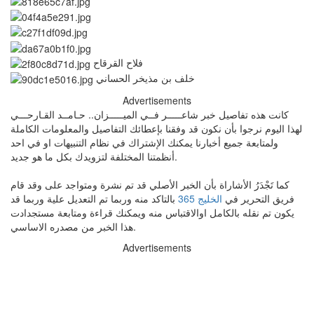
فلاح القرقاح
خلف بن مذيخر الحساني
Advertisements
كانت هذه تفاصيل خبر شاعـــــر فــي الميـــــزان.. حـامــد القـارحـــي
لهذا اليوم نرجوا بأن نكون قد وفقنا بإعطائك التفاصيل والمعلومات الكاملة
ولمتابعة جميع أخبارنا يمكنك الإشتراك في نظام التنبيهات او في احد
أنظمتنا المختلفة لتزويدك بكل ما هو جديد.
كما تَجْدَرُ الأشاراة بأن الخبر الأصلي قد تم نشرة ومتواجد على وقد قام
فريق التحرير في
الخليج 365
بالتاكد منه وربما تم التعديل علية وربما قد
يكون تم نقله بالكامل اوالاقتباس منه ويمكنك قراءة ومتابعة مستجدادت
هذا الخبر من مصدره الاساسي.
Advertisements