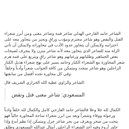
الشاعر حامد القارحي الهذلي شاعر قمة وشاعر معنى ومن أبرز شعراء
الفتل والنقض وهو شاعر محترم ومؤدب وراقٍ ويجبر من يتحاور معه على
احترامه ولايمكن أن يتجاوز حدود الأدب في محاوراته ولايمكن أن تأتي
الزلة منه للشاعر الذي يتحاور معه لأنه شاعر متزن ولا ينجرف لصيحات
بعض الجماهير وطلباتهم ورغباتهم وهو شاعر راقٍ ويتربع على قمة هرم
شعر المحاورة مع الشعراء الكبار وحامد يسير على نهج شعراء هذيل الكبار
الراحلين وهو شاعر متجدد ومتمكن من كافة الجوانب شعراً وأدباً وخلقاً.
وفي كل محاورة تجده أفضل من سابقتها.
الشاعر والراوي عطية الله الحرازي الشريف قال:
المسعودي: شاعر معنى فتل ونقض
الكمال لله جلا وعلا فالشاعر حامد القارحي كامل والكمال لله خلقاً وادباً
ورجولة ووفاء وشعراً ويعد من ابرز شعراء ساحة المحاورة حالياً فهو
ينحت من صخر ويغرف من بحر شاعر جزل ومتمكن إذا نظم أبدع وإذا
حاور أروع وفيه أجد الشعراء الراحلين أمثال عبدالله المسعودي وطلق