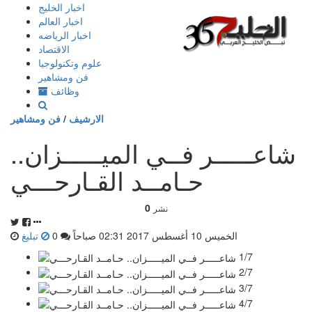
إذهب
اخبار الخليج
الى
اخبار العالم
المحتوى
اخبار الرياضه
الاقتصاد
علوم وتكنولوجيا
فن ومشاهير
وظائف
الارشيف
/
فن ومشاهير
شاعـــــر فــي الميـــــزان..
حـامــد القـارحـــي
0
نشر
الخميس 10 أغسطس 2017 02:31 صباحاً
0
تبليغ
1/7
2/7
3/7
4/7