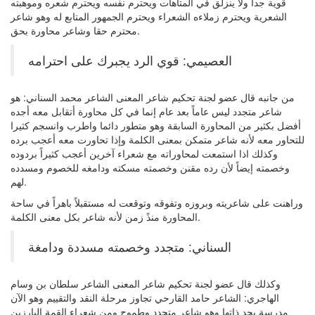
قوية جداً ولا ينزلق في المتاهات ويحترم نفسه ويحترم شعره وموهبته
الشعرية ويحترم زملاءه الشعراء ويحترم الجمهور المتابع له وهو شاعر
محترم حقا وشاعر محاورة بحق.
العصيمي: قوي الرد يجبرك على احترامه
من جانبه قال عضو لجنة تحكيم شاعر المعنى الشاعر محمد السناني: هو
شاعر متجدد ليس عاماً بعد عام إنما في كل محاورة أتقابل معه أجده
أفضل بكثير من المحاورة السابقة وهو متطور دائما واطرب وانسجم كثيرا
للتحاور معه لأنه شاعر متمكن بمعنى الكلمة وإذا تحاورت معه أعجب برده
وكذلك اذا استمعت لمحاوراته مع شعراء آخرين أعجب كثيراً بردوده
وخصمته إيضاً لأن رده مقنن وخصمته مسكته ودامغه للخصوم ومسدده
لهم.
وراهنت على شاعريته وبروزه وتفوقه وتوقعت له مستقبلاً باهراً في ساحة
المحاورة منذً زمن لأنه شاعر بكل معنى الكلمة.
السناني: متجدد وخصمته مسددة ودامغة
وكذلك قال عضو لجنة تحكيم شاعر المعنى الشاعر سلطان بن وسام
الهاجري: الشاعر حامد القارحي تجاوز مرحلة النقد والتقييم وهو الآن
مدرسة بحد ذاتها وهو شاعر متجدد وطموح ومن شعراء القمة البارزين