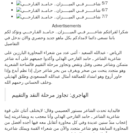
5/7
6/7
7/7
Advertisements
شكرا لقرائتكم شاعـــــر فــي الميـــــزان.. حـامــد القـارحـــي ونؤكد لكم
باننا نسعى دائما لامدادكم بكل ماهو جديد وحصري والان ندخل في
التفاصيل
الرياض - عبدالله السعيد - أثنى عدد من شعراء المحاورة البارزين على
شاعرية الشاعر ـ حامد القارحي الهذلي وأكدوا جميعهم على أنه شاعر
متمكن وشاعر معنى وفتل ونقض وتجاوز مرحلة التقييم فالساحة الشعرية
وهو متجدد ينحت من صخر ويغرف من بحر شاعر جزل إذا نظم أبدع وإذا
حاور أروع وهو امتداد للعمالقة أمثال عبدالله المسعودي وطلق الهذيلي
وخلف الحساني رحمهم الله.
الهاجري: تجاوز مرحلة النقد والتقييم
فالبداية تحدث الشاعر مستور العصيمي وقال: لايختلف أثنان على قوة
شاعرية الشاعر ـ حامد القارحي الهذلي وأنا معجب به وبشاعريته إيما
إعجاب منذً سنين عديدة وفي كل محاورة أتقابل معه فيها أجده أفضل من
المحاورة السابقة وهو شاعر متجدد والآن من شعراء القمة ويملك شاعرية