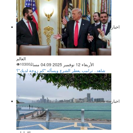
اخبار
العالم
الأربعاء 12 نوفمبر 2025 04:09 مساءً
10300
شاهد.. ترامب يعطر الشرع ويسأله "كم زوجة لديك"؟
اخبار
الإمارات