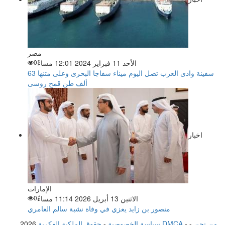
مصر
الأحد 11 فبراير 2024 12:01 مساءً
0
سفينة وادى العرب تصل اليوم ميناء سفاجا البحرى وعلى متنها 63
ألف طن قمح روسى
اخبار
الإمارات
الاثنين 13 أبريل 2026 11:14 مساءً
0
منصور بن زايد يعزي في وفاة نشبة سالم العامري
من نحن
-
-
حقوق الملكية الفكرية DMCA
سياسة الخصوصية
-
2026