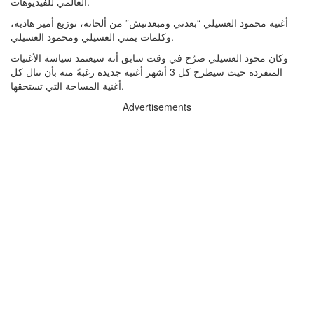
العالمي للفيديوهات.
أغنية محمود العسيلي “بعدتي ومبعدتيش” من ألحانه، توزيع أمير هادية،
وكلمات يمني العسيلي ومحمود العسيلي.
وكان محود العسيلي صرّح في وقت سابق أنه سيعتمد سياسة الأغنيات
المنفردة حيث سيطرح كل 3 أشهر أغنية جديدة رغبةً منه بأن تنال كل
أغنية المساحة التي تستحقها.
Advertisements