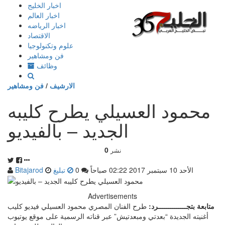
إذهب
اخبار الخليج
الى
اخبار العالم
المحتوى
اخبار الرياضه
الاقتصاد
علوم وتكنولوجيا
فن ومشاهير
وظائف
الارشيف
/
فن ومشاهير
محمود العسيلي يطرح كليبه
الجديد – بالفيديو
0
نشر
الأحد 10 سبتمبر 2017 02:22 صباحاً
0
تبليغ
Bitajarod
Advertisements
متابعة بتجــــــــــــــرد:
طرح الفنان المصري محمود العسيلي فيديو كليب
أغنيته الجديدة “بعدتي ومبعدتيش” عبر قناته الرسمية على موقع يوتيوب