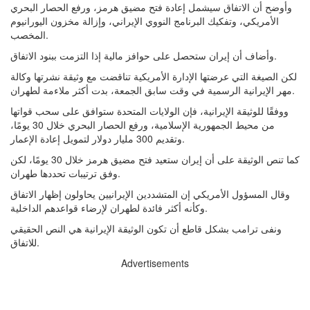
وأوضح أن الاتفاق سيشمل إعادة فتح مضيق هرمز، ورفع الحصار البحري
الأمريكي، وتفكيك البرنامج النووي الإيراني، وإزالة مخزون اليورانيوم
المخصب.
وأضاف أن إيران ستحصل على حوافز مالية إذا التزمت ببنود الاتفاق.
لكن الصيغة التي عرضتها الإدارة الأمريكية تناقضت مع وثيقة نشرتها وكالة
مهر الإيرانية الرسمية في وقت سابق الجمعة، بدت أكثر ملاءمة لطهران.
ووفقًا للوثيقة الإيرانية، فإن الولايات المتحدة ستوافق على سحب قواتها
من محيط الجمهورية الإسلامية، ورفع الحصار البحري خلال 30 يومًا،
وتقديم 300 مليار دولار لتمويل إعادة الإعمار.
كما تنص الوثيقة على أن إيران ستعيد فتح مضيق هرمز خلال 30 يومًا، لكن
وفق ترتيبات تحددها طهران.
وقال المسؤول الأمريكي إن المتشددين الإيرانيين يحاولون إظهار الاتفاق
وكأنه أكثر فائدة لطهران لإرضاء قواعدهم الداخلية.
ونفى ترامب بشكل قاطع أن تكون الوثيقة الإيرانية هي النص الحقيقي
للاتفاق.
Advertisements