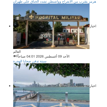
هرمز يقترب من الانفراج وواشنطن تشدد الخناق على طهران
اخبار
العالم
الأحد 09 أغسطس 2026 04:01 صباحاً
0
سبتة تدفن ضحايا الهجرة
اخبار