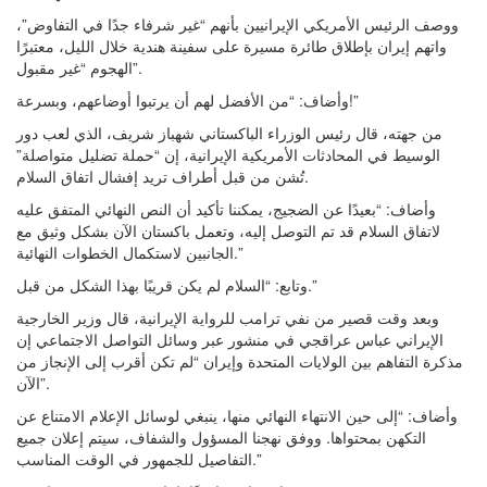
ووصف الرئيس الأمريكي الإيرانيين بأنهم “غير شرفاء جدًا في التفاوض”،
واتهم إيران بإطلاق طائرة مسيرة على سفينة هندية خلال الليل، معتبرًا
الهجوم “غير مقبول”.
وأضاف: “من الأفضل لهم أن يرتبوا أوضاعهم، وبسرعة!”
من جهته، قال رئيس الوزراء الباكستاني شهباز شريف، الذي لعب دور
الوسيط في المحادثات الأمريكية الإيرانية، إن “حملة تضليل متواصلة”
تُشن من قبل أطراف تريد إفشال اتفاق السلام.
وأضاف: “بعيدًا عن الضجيج، يمكننا تأكيد أن النص النهائي المتفق عليه
لاتفاق السلام قد تم التوصل إليه، وتعمل باكستان الآن بشكل وثيق مع
الجانبين لاستكمال الخطوات النهائية.”
وتابع: “السلام لم يكن قريبًا بهذا الشكل من قبل.”
وبعد وقت قصير من نفي ترامب للرواية الإيرانية، قال وزير الخارجية
الإيراني عباس عراقجي في منشور عبر وسائل التواصل الاجتماعي إن
مذكرة التفاهم بين الولايات المتحدة وإيران “لم تكن أقرب إلى الإنجاز من
الآن”.
وأضاف: “إلى حين الانتهاء النهائي منها، ينبغي لوسائل الإعلام الامتناع عن
التكهن بمحتواها. ووفق نهجنا المسؤول والشفاف، سيتم إعلان جميع
التفاصيل للجمهور في الوقت المناسب.”