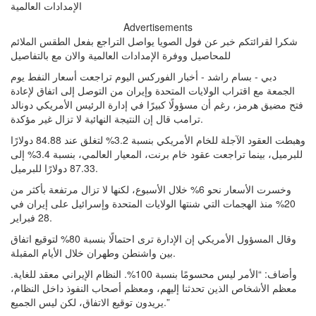
Advertisements
شكرا لقرائتكم خبر عن فول الصويا يواصل التراجع بفعل الطقس الملائم
للمحاصيل ووفرة الإمدادات العالمية والان مع بالتفاصيل
دبي - بسام راشد - أخبار الفوركس اليوم تراجعت أسعار النفط يوم
الجمعة مع اقتراب الولايات المتحدة وإيران من التوصل إلى اتفاق لإعادة
فتح مضيق هرمز، رغم أن مسؤولًا كبيرًا في إدارة الرئيس الأمريكي دونالد
ترامب قال إن النتيجة النهائية لا تزال غير مؤكدة.
وهبطت العقود الآجلة للخام الأمريكي بنسبة 3.2% لتغلق عند 84.88 دولارًا
للبرميل، بينما تراجعت عقود خام برنت، المعيار العالمي، بنسبة 3.4% إلى
87.33 دولارًا للبرميل.
وخسرت الأسعار نحو 6% خلال الأسبوع، لكنها لا تزال مرتفعة بأكثر من
20% منذ الهجمات التي شنتها الولايات المتحدة وإسرائيل على إيران في
28 فبراير.
وقال المسؤول الأمريكي إن الإدارة ترى احتمالًا بنسبة 80% لتوقيع اتفاق
بين واشنطن وطهران خلال الأيام المقبلة.
وأضاف: “الأمر ليس محسومًا بنسبة 100%. النظام الإيراني معقد للغاية.
معظم الأشخاص الذين تحدثنا إليهم، ومعظم أصحاب النفوذ داخل النظام،
يريدون توقيع الاتفاق، لكن ليس الجميع.”