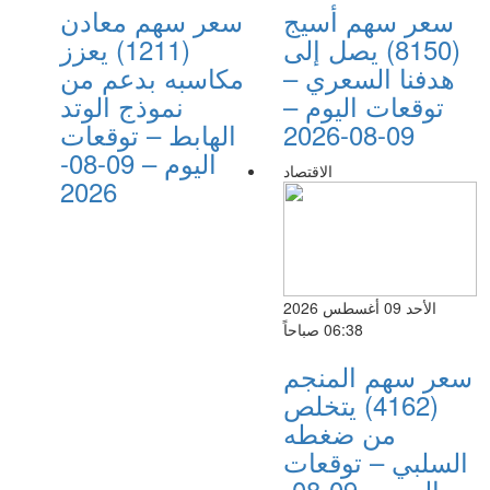
سعر سهم أسيج
سعر سهم معادن
(8150) يصل إلى
(1211) يعزز
هدفنا السعري –
مكاسبه بدعم من
توقعات اليوم –
نموذج الوتد
09-08-2026
الهابط – توقعات
اليوم – 09-08-
الاقتصاد
2026
الأحد 09 أغسطس 2026
06:38 صباحاً
سعر سهم المنجم
(4162) يتخلص
من ضغطه
السلبي – توقعات
اليوم – 09-08-