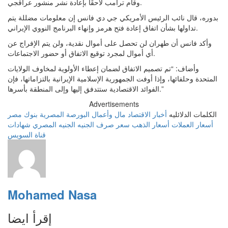
وقام ترامب لاحقًا بإعادة نشر منشور عراقجي.
بدوره، قال نائب الرئيس الأمريكي جي دي فانس إن معلومات مضللة يتم
تداولها بشأن اتفاق إعادة فتح هرمز وإنهاء البرنامج النووي الإيراني.
وأكد فانس أن طهران لن تحصل على أموال نقدية، ولن يتم الإفراج عن
أي أموال لمجرد توقيع الاتفاق أو حضور الاجتماعات.
وأضاف: “تم تصميم الاتفاق لضمان إعطاء الأولوية لمخاوف الولايات
المتحدة وحلفائها، وإذا أوفت الجمهورية الإسلامية الإيرانية بالتزاماتها، فإن
الفوائد الاقتصادية ستتدفق إليها وإلى المنطقة بأسرها.”
Advertisements
الكلمات الدلائليه
أخبار الاقتصاد
مال وأعمال
البورصة المصرية
بنوك مصر
أسعار العملات
أسعار الذهب
سعر صرف الجنيه
الجنيه المصري
شهادات
قناة السويس
Mohamed Nasa
إقرأ ايضا